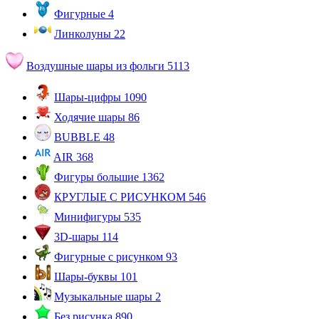
Фигурные
4
Линколуны
22
Воздушные шары из фольги
5113
Шары-цифры
1090
Ходячие шары
86
BUBBLE
48
AIR
368
Фигуры большие
1362
КРУГЛЫЕ С РИСУНКОМ
546
Минифигуры
535
3D-шары
114
Фигурные с рисунком
93
Шары-буквы
101
Музыкальные шары
2
Без рисунка
890