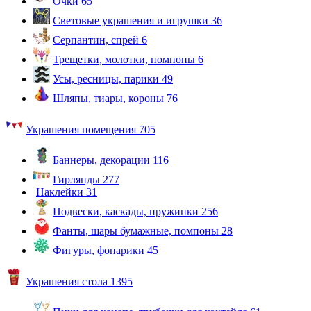
Очки
65
Световые украшения и игрушки
36
Серпантин, спрей
6
Трещетки, молотки, помпоны
6
Усы, ресницы, парики
49
Шляпы, тиары, короны
76
Украшения помещения
705
Баннеры, декорации
116
Гирлянды
277
Наклейки
31
Подвески, каскады, пружинки
256
Фанты, шары бумажные, помпоны
28
Фигуры, фонарики
45
Украшения стола
1395