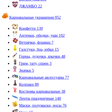
ДЖАМБО
22
Карнавальные украшения
952
Конфетти
139
Антенки, ободки, уши
102
Ветрячки, флажки
7
Галстуки, боа, юбки
15
Горны, дудочки, язычки
48
Грим, тату, спреи
3
Значки
5
Карнавальные аксессуары
77
Колпаки
89
Костюмы карнавальные
38
Ленты праздничные
140
Маски, полумаски, носы
76