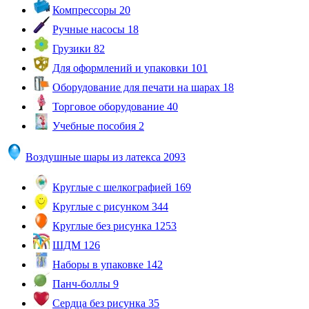
Компрессоры
20
Ручные насосы
18
Грузики
82
Для оформлений и упаковки
101
Оборудование для печати на шарах
18
Торговое оборудование
40
Учебные пособия
2
Воздушные шары из латекса
2093
Круглые с шелкографией
169
Круглые с рисунком
344
Круглые без рисунка
1253
ШДМ
126
Наборы в упаковке
142
Панч-боллы
9
Сердца без рисунка
35