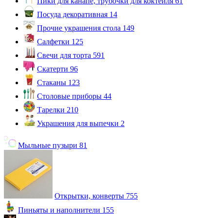
Пики для канапе, трубочки для коктейля
61
Посуда декоративная
14
Прочие украшения стола
149
Салфетки
125
Свечи для торта
591
Скатерти
96
Стаканы
123
Столовые приборы
44
Тарелки
210
Украшения для выпечки
2
Мыльные пузыри
81
Открытки, конверты
755
Пиньяты и наполнители
155