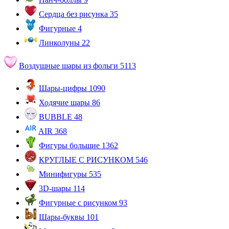
Сердца без рисунка
35
Фигурные
4
Линколуны
22
Воздушные шары из фольги
5113
Шары-цифры
1090
Ходячие шары
86
BUBBLE
48
AIR
368
Фигуры большие
1362
КРУГЛЫЕ С РИСУНКОМ
546
Минифигуры
535
3D-шары
114
Фигурные с рисунком
93
Шары-буквы
101