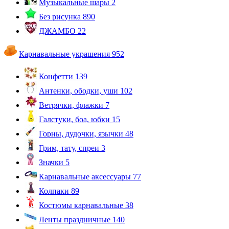
Музыкальные шары
2
Без рисунка
890
ДЖАМБО
22
Карнавальные украшения
952
Конфетти
139
Антенки, ободки, уши
102
Ветрячки, флажки
7
Галстуки, боа, юбки
15
Горны, дудочки, язычки
48
Грим, тату, спреи
3
Значки
5
Карнавальные аксессуары
77
Колпаки
89
Костюмы карнавальные
38
Ленты праздничные
140