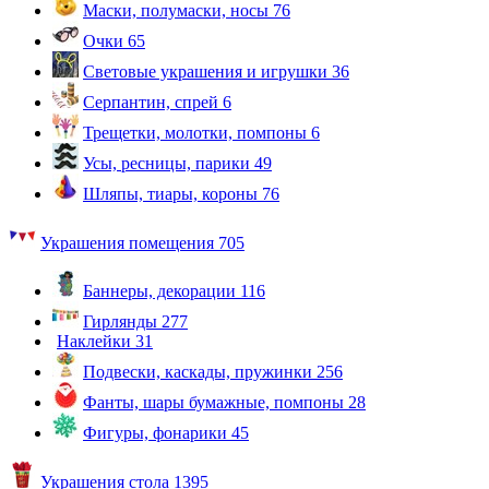
Маски, полумаски, носы
76
Очки
65
Световые украшения и игрушки
36
Серпантин, спрей
6
Трещетки, молотки, помпоны
6
Усы, ресницы, парики
49
Шляпы, тиары, короны
76
Украшения помещения
705
Баннеры, декорации
116
Гирлянды
277
Наклейки
31
Подвески, каскады, пружинки
256
Фанты, шары бумажные, помпоны
28
Фигуры, фонарики
45
Украшения стола
1395