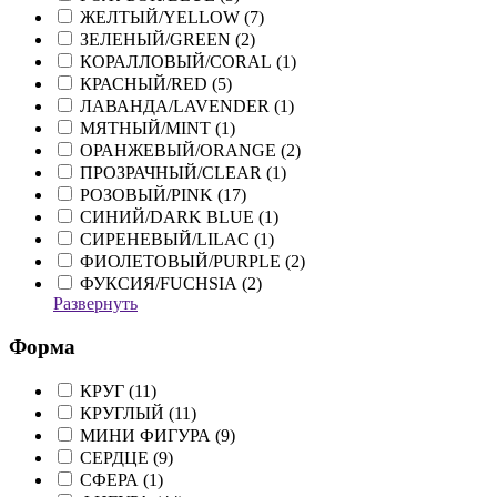
ЖЕЛТЫЙ/YELLOW (
7
)
ЗЕЛЕНЫЙ/GREEN (
2
)
КОРАЛЛОВЫЙ/CORAL (
1
)
КРАСНЫЙ/RED (
5
)
ЛАВАНДА/LAVENDER (
1
)
МЯТНЫЙ/MINT (
1
)
ОРАНЖЕВЫЙ/ORANGE (
2
)
ПРОЗРАЧНЫЙ/CLEAR (
1
)
РОЗОВЫЙ/PINK (
17
)
СИНИЙ/DARK BLUE (
1
)
СИРЕНЕВЫЙ/LILAC (
1
)
ФИОЛЕТОВЫЙ/PURPLE (
2
)
ФУКСИЯ/FUCHSIA (
2
)
Развернуть
Форма
КРУГ (
11
)
КРУГЛЫЙ (
11
)
МИНИ ФИГУРА (
9
)
СЕРДЦЕ (
9
)
СФЕРА (
1
)