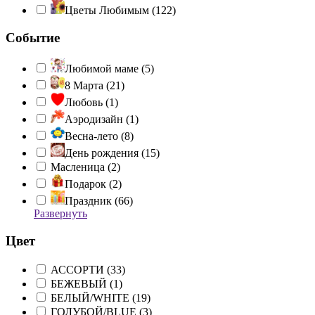
Цветы Любимым (
122
)
Событие
Любимой маме (
5
)
8 Марта (
21
)
Любовь (
1
)
Аэродизайн (
1
)
Весна-лето (
8
)
День рождения (
15
)
Масленица (
2
)
Подарок (
2
)
Праздник (
66
)
Развернуть
Цвет
АССОРТИ (
33
)
БЕЖЕВЫЙ (
1
)
БЕЛЫЙ/WHITE (
19
)
ГОЛУБОЙ/BLUE (
3
)