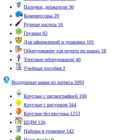
Палочки, держатели
36
Компрессоры
20
Ручные насосы
18
Грузики
82
Для оформлений и упаковки
101
Оборудование для печати на шарах
18
Торговое оборудование
40
Учебные пособия
2
Воздушные шары из латекса
2093
Круглые с шелкографией
169
Круглые с рисунком
344
Круглые без рисунка
1253
ШДМ
126
Наборы в упаковке
142
Панч-боллы
9