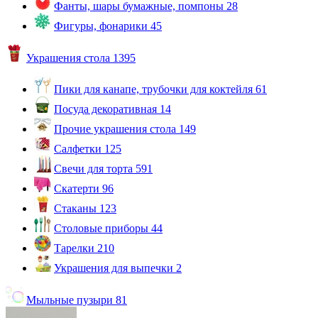
Фанты, шары бумажные, помпоны
28
Фигуры, фонарики
45
Украшения стола
1395
Пики для канапе, трубочки для коктейля
61
Посуда декоративная
14
Прочие украшения стола
149
Салфетки
125
Свечи для торта
591
Скатерти
96
Стаканы
123
Столовые приборы
44
Тарелки
210
Украшения для выпечки
2
Мыльные пузыри
81