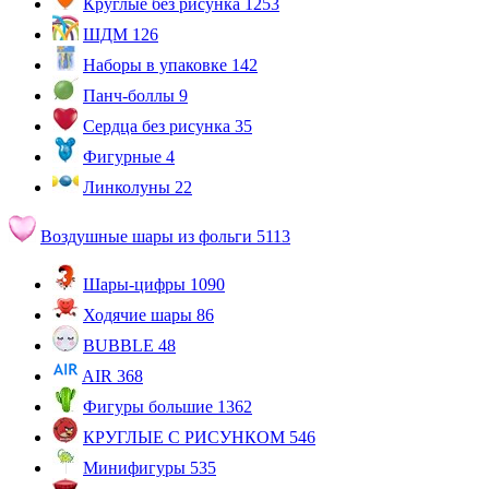
Круглые без рисунка
1253
ШДМ
126
Наборы в упаковке
142
Панч-боллы
9
Сердца без рисунка
35
Фигурные
4
Линколуны
22
Воздушные шары из фольги
5113
Шары-цифры
1090
Ходячие шары
86
BUBBLE
48
AIR
368
Фигуры большие
1362
КРУГЛЫЕ С РИСУНКОМ
546
Минифигуры
535