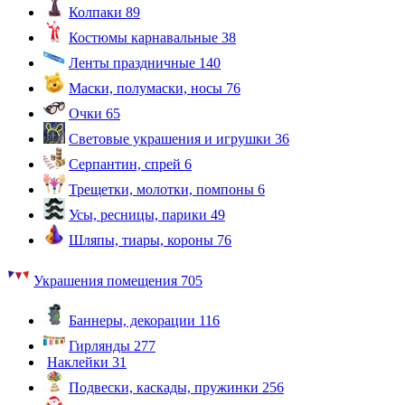
Колпаки
89
Костюмы карнавальные
38
Ленты праздничные
140
Маски, полумаски, носы
76
Очки
65
Световые украшения и игрушки
36
Серпантин, спрей
6
Трещетки, молотки, помпоны
6
Усы, ресницы, парики
49
Шляпы, тиары, короны
76
Украшения помещения
705
Баннеры, декорации
116
Гирлянды
277
Наклейки
31
Подвески, каскады, пружинки
256