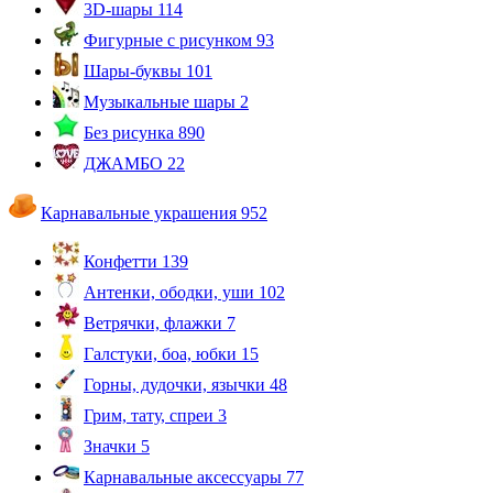
3D-шары
114
Фигурные с рисунком
93
Шары-буквы
101
Музыкальные шары
2
Без рисунка
890
ДЖАМБО
22
Карнавальные украшения
952
Конфетти
139
Антенки, ободки, уши
102
Ветрячки, флажки
7
Галстуки, боа, юбки
15
Горны, дудочки, язычки
48
Грим, тату, спреи
3
Значки
5
Карнавальные аксессуары
77