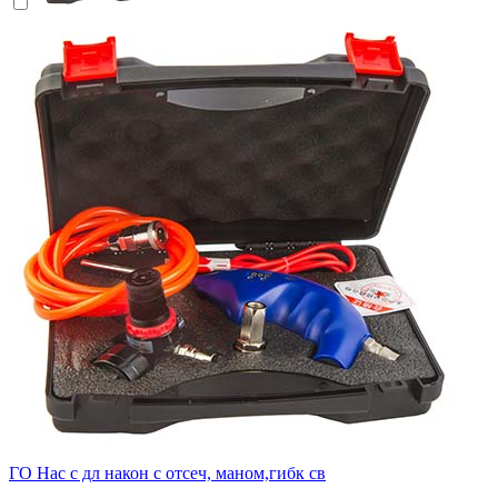
ГО Нас с дл након с отсеч, маном,гибк св