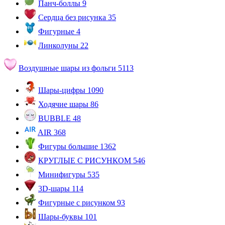
Панч-боллы
9
Сердца без рисунка
35
Фигурные
4
Линколуны
22
Воздушные шары из фольги
5113
Шары-цифры
1090
Ходячие шары
86
BUBBLE
48
AIR
368
Фигуры большие
1362
КРУГЛЫЕ С РИСУНКОМ
546
Минифигуры
535
3D-шары
114
Фигурные с рисунком
93
Шары-буквы
101