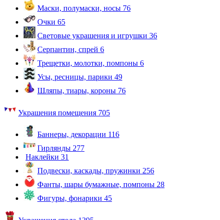
Маски, полумаски, носы
76
Очки
65
Световые украшения и игрушки
36
Серпантин, спрей
6
Трещетки, молотки, помпоны
6
Усы, ресницы, парики
49
Шляпы, тиары, короны
76
Украшения помещения
705
Баннеры, декорации
116
Гирлянды
277
Наклейки
31
Подвески, каскады, пружинки
256
Фанты, шары бумажные, помпоны
28
Фигуры, фонарики
45