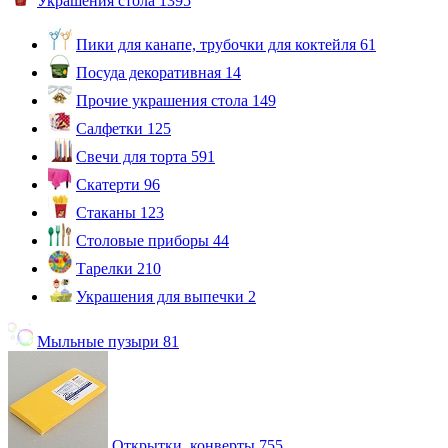
Украшения стола
1395
Пики для канапе, трубочки для коктейля
61
Посуда декоративная
14
Прочие украшения стола
149
Салфетки
125
Свечи для торта
591
Скатерти
96
Стаканы
123
Столовые приборы
44
Тарелки
210
Украшения для выпечки
2
Мыльные пузыри
81
Открытки, конверты
755