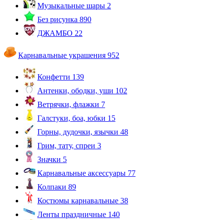
Музыкальные шары
2
Без рисунка
890
ДЖАМБО
22
Карнавальные украшения
952
Конфетти
139
Антенки, ободки, уши
102
Ветрячки, флажки
7
Галстуки, боа, юбки
15
Горны, дудочки, язычки
48
Грим, тату, спреи
3
Значки
5
Карнавальные аксессуары
77
Колпаки
89
Костюмы карнавальные
38
Ленты праздничные
140