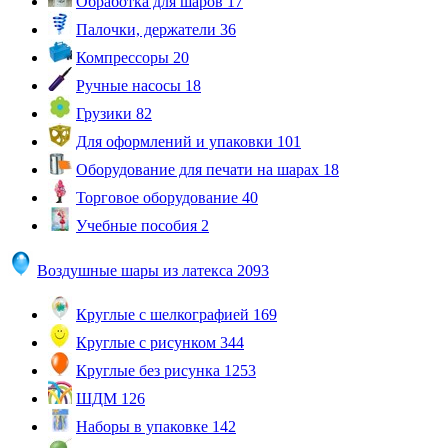
Обработка для шаров
17
Палочки, держатели
36
Компрессоры
20
Ручные насосы
18
Грузики
82
Для оформлений и упаковки
101
Оборудование для печати на шарах
18
Торговое оборудование
40
Учебные пособия
2
Воздушные шары из латекса
2093
Круглые с шелкографией
169
Круглые с рисунком
344
Круглые без рисунка
1253
ШДМ
126
Наборы в упаковке
142