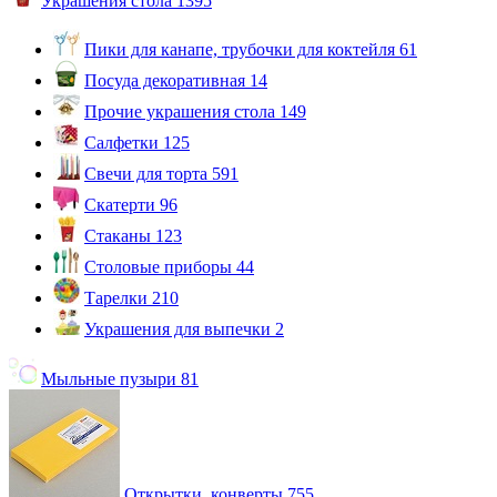
Украшения стола
1395
Пики для канапе, трубочки для коктейля
61
Посуда декоративная
14
Прочие украшения стола
149
Салфетки
125
Свечи для торта
591
Скатерти
96
Стаканы
123
Столовые приборы
44
Тарелки
210
Украшения для выпечки
2
Мыльные пузыри
81
Открытки, конверты
755