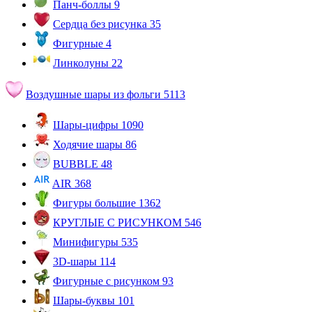
Панч-боллы
9
Сердца без рисунка
35
Фигурные
4
Линколуны
22
Воздушные шары из фольги
5113
Шары-цифры
1090
Ходячие шары
86
BUBBLE
48
AIR
368
Фигуры большие
1362
КРУГЛЫЕ С РИСУНКОМ
546
Минифигуры
535
3D-шары
114
Фигурные с рисунком
93
Шары-буквы
101