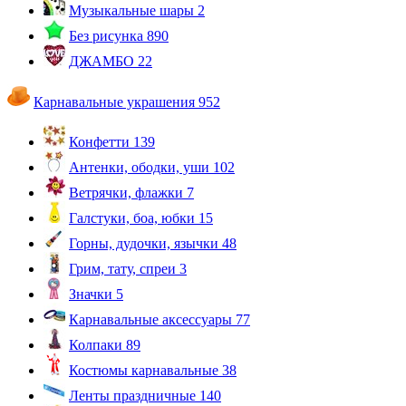
Музыкальные шары
2
Без рисунка
890
ДЖАМБО
22
Карнавальные украшения
952
Конфетти
139
Антенки, ободки, уши
102
Ветрячки, флажки
7
Галстуки, боа, юбки
15
Горны, дудочки, язычки
48
Грим, тату, спреи
3
Значки
5
Карнавальные аксессуары
77
Колпаки
89
Костюмы карнавальные
38
Ленты праздничные
140