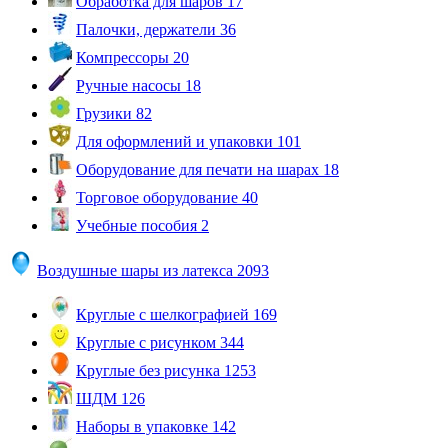
Обработка для шаров
17
Палочки, держатели
36
Компрессоры
20
Ручные насосы
18
Грузики
82
Для оформлений и упаковки
101
Оборудование для печати на шарах
18
Торговое оборудование
40
Учебные пособия
2
Воздушные шары из латекса
2093
Круглые с шелкографией
169
Круглые с рисунком
344
Круглые без рисунка
1253
ШДМ
126
Наборы в упаковке
142