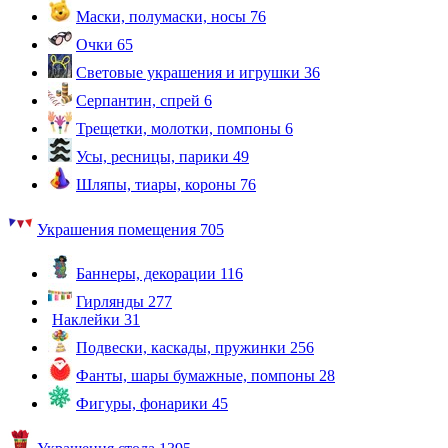
Маски, полумаски, носы
76
Очки
65
Световые украшения и игрушки
36
Серпантин, спрей
6
Трещетки, молотки, помпоны
6
Усы, ресницы, парики
49
Шляпы, тиары, короны
76
Украшения помещения
705
Баннеры, декорации
116
Гирлянды
277
Наклейки
31
Подвески, каскады, пружинки
256
Фанты, шары бумажные, помпоны
28
Фигуры, фонарики
45