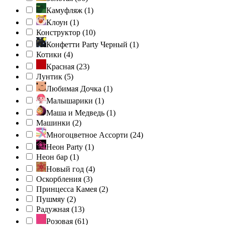
Камуфляж (
1
)
Клоун (
1
)
Конструктор (
10
)
Конфетти Party Черный (
1
)
Котики (
4
)
Красная (
23
)
Лунтик (
5
)
Любимая Дочка (
1
)
Малышарики (
1
)
Маша и Медведь (
1
)
Машинки (
2
)
Многоцветное Ассорти (
24
)
Неон Party (
1
)
Неон бар (
1
)
Новый год (
4
)
Оскорбления (
3
)
Принцесса Камея (
2
)
Пушмяу (
2
)
Радужная (
13
)
Розовая (
61
)