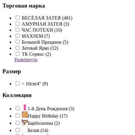
Торговая марка
ВЕСЁЛАЯ ЗАТЕЯ (
481
)
АМУРНАЯ ЗАТЕЯ (
3
)
ЧАС ПОТЕХИ (
10
)
MAXSEM (
7
)
Большой Праздник (
5
)
Затевай Ярко (
12
)
ТК Сервис (
2
)
Развернуть
Размер
< 10см/4" (
9
)
Коллекции
1-й День Рождения (
3
)
Happy Birthday (
17
)
Барбоскины (
2
)
Белая (
14
)