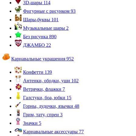
3D-шары
114
Фигурные с рисунком
93
Шары-буквы
101
Музыкальные шары
2
Без рисунка
890
ДЖАМБО
22
Карнавальные украшения
952
Конфетти
139
Антенки, ободки, уши
102
Ветрячки, флажки
7
Галстуки, боа, юбки
15
Горны, дудочки, язычки
48
Грим, тату, спреи
3
Значки
5
Карнавальные аксессуары
77