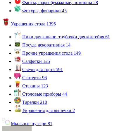
Фанты, шары бумажные, помпоны
28
Фигуры, фонарики
45
Украшения стола
1395
Пики для канапе, трубочки для коктейля
61
Посуда декоративная
14
Прочие украшения стола
149
Салфетки
125
Свечи для торта
591
Скатерти
96
Стаканы
123
Столовые приборы
44
Тарелки
210
Украшения для выпечки
2
Мыльные пузыри
81