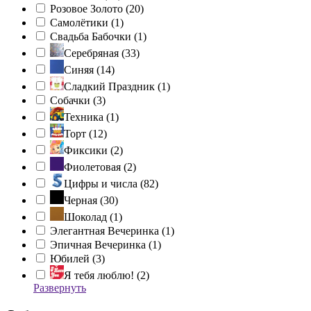
Розовое Золото (
20
)
Самолётики (
1
)
Свадьба Бабочки (
1
)
Серебряная (
33
)
Синяя (
14
)
Сладкий Праздник (
1
)
Собачки (
3
)
Техника (
1
)
Торт (
12
)
Фиксики (
2
)
Фиолетовая (
2
)
Цифры и числа (
82
)
Черная (
30
)
Шоколад (
1
)
Элегантная Вечеринка (
1
)
Эпичная Вечеринка (
1
)
Юбилей (
3
)
Я тебя люблю! (
2
)
Развернуть