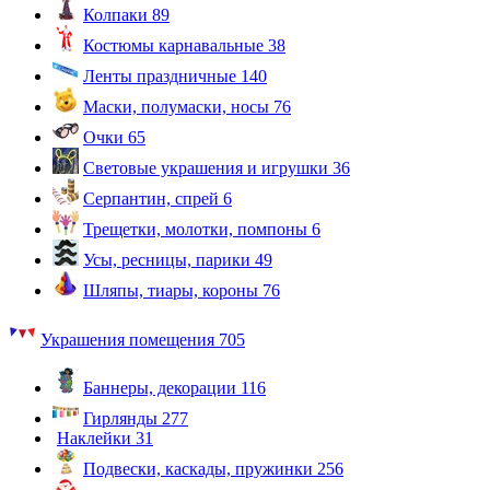
Колпаки
89
Костюмы карнавальные
38
Ленты праздничные
140
Маски, полумаски, носы
76
Очки
65
Световые украшения и игрушки
36
Серпантин, спрей
6
Трещетки, молотки, помпоны
6
Усы, ресницы, парики
49
Шляпы, тиары, короны
76
Украшения помещения
705
Баннеры, декорации
116
Гирлянды
277
Наклейки
31
Подвески, каскады, пружинки
256