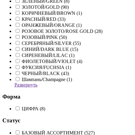
ЗЕЛЕНЫЙ/GREEN (
8
)
ЗОЛОТОЙ/GOLD (
90
)
КОРИЧНЕВЫЙ/BROWN (
1
)
КРАСНЫЙ/RED (
33
)
ОРАНЖЕВЫЙ/ORANGE (
1
)
РОЗОВОЕ ЗОЛОТО/ROSE GOLD (
28
)
РОЗОВЫЙ/PINK (
50
)
СЕРЕБРЯНЫЙ/SILVER (
55
)
СИНИЙ/DARK BLUE (
15
)
СИРЕНЕВЫЙ/LILAC (
1
)
ФИОЛЕТОВЫЙ/VIOLET (
4
)
ФУКСИЯ/FUCHSIA (
1
)
ЧЕРНЫЙ/BLACK (
43
)
Шампань/Champagne (
1
)
Развернуть
Форма
ЦИФРА (
8
)
Статус
БАЗОВЫЙ АССОРТИМЕНТ (
527
)