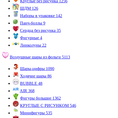
Круглые без рисунка
1256
ШДМ
126
Наборы в упаковке
142
Панч-боллы
9
Сердца без рисунка
35
Фигурные
4
Линколуны
22
Воздушные шары из фольги
5113
Шары-цифры
1090
Ходячие шары
86
BUBBLE
48
AIR
368
Фигуры большие
1362
КРУГЛЫЕ С РИСУНКОМ
546
Минифигуры
535