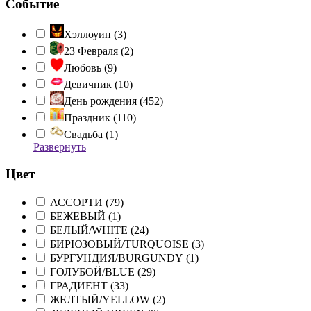
Событие
Хэллоуин (
3
)
23 Февраля (
2
)
Любовь (
9
)
Девичник (
10
)
День рождения (
452
)
Праздник (
110
)
Свадьба (
1
)
Развернуть
Цвет
АССОРТИ (
79
)
БЕЖЕВЫЙ (
1
)
БЕЛЫЙ/WHITE (
24
)
БИРЮЗОВЫЙ/TURQUOISE (
3
)
БУРГУНДИЯ/BURGUNDY (
1
)
ГОЛУБОЙ/BLUE (
29
)
ГРАДИЕНТ (
33
)
ЖЕЛТЫЙ/YELLOW (
2
)