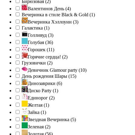
Бирюзовая (
2
)
Валентинов День (
4
)
Вечеринка в стиле Black & Gold (
1
)
Вечеринка Хэллоуин (
3
)
Галактика (
1
)
Голливуд (
3
)
Голубая (
36
)
Горошек (
11
)
Горячие сердца! (
2
)
Грузовички (
2
)
Девичник Glamour party (
10
)
День рождения Шары (
15
)
Динозаврики (
6
)
Диско Party (
1
)
Единорог (
2
)
Желтая (
1
)
Зайка (
1
)
Звездная Вечеринка (
5
)
Зеленая (
2
)
Золотая (
56
)