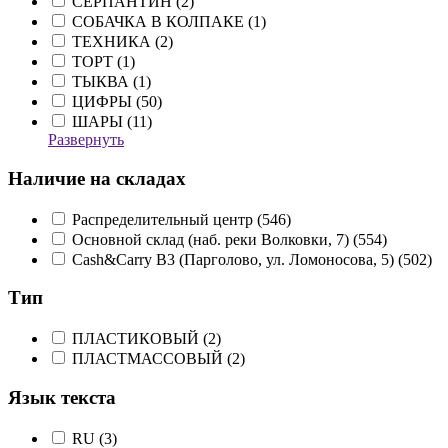
СЕРПАНТИН (
2
)
СОБАЧКА В КОЛПАКЕ (
1
)
ТЕХНИКА (
2
)
ТОРТ (
1
)
ТЫКВА (
1
)
ЦИФРЫ (
50
)
ШАРЫ (
11
)
Развернуть
Наличие на складах
Распределительный центр (
546
)
Основной склад (наб. реки Волковки, 7) (
554
)
Cash&Carry B3 (Парголово, ул. Ломоносова, 5) (
502
)
Тип
ПЛАСТИКОВЫЙ (
2
)
ПЛАСТМАССОВЫЙ (
2
)
Язык текста
RU (
3
)