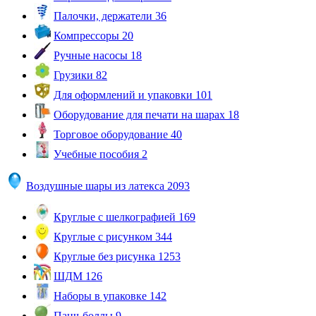
Палочки, держатели
36
Компрессоры
20
Ручные насосы
18
Грузики
82
Для оформлений и упаковки
101
Оборудование для печати на шарах
18
Торговое оборудование
40
Учебные пособия
2
Воздушные шары из латекса
2093
Круглые с шелкографией
169
Круглые с рисунком
344
Круглые без рисунка
1253
ШДМ
126
Наборы в упаковке
142
Панч-боллы
9