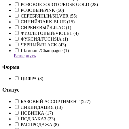
РОЗОВОЕ ЗОЛОТО/ROSE GOLD (
28
)
РОЗОВЫЙ/PINK (
50
)
СЕРЕБРЯНЫЙ/SILVER (
55
)
СИНИЙ/DARK BLUE (
15
)
СИРЕНЕВЫЙ/LILAC (
1
)
ФИОЛЕТОВЫЙ/VIOLET (
4
)
ФУКСИЯ/FUCHSIA (
1
)
ЧЕРНЫЙ/BLACK (
43
)
Шампань/Champagne (
1
)
Развернуть
Форма
ЦИФРА (
8
)
Статус
БАЗОВЫЙ АССОРТИМЕНТ (
527
)
ЛИКВИДАЦИЯ (
13
)
НОВИНКА (
17
)
ПОД ЗАКАЗ (
23
)
РАСПРОДАЖА (
8
)