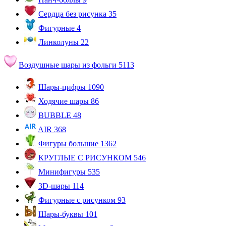
Сердца без рисунка
35
Фигурные
4
Линколуны
22
Воздушные шары из фольги
5113
Шары-цифры
1090
Ходячие шары
86
BUBBLE
48
AIR
368
Фигуры большие
1362
КРУГЛЫЕ С РИСУНКОМ
546
Минифигуры
535
3D-шары
114
Фигурные с рисунком
93
Шары-буквы
101