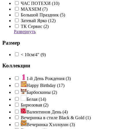
ЧАС ПОТЕХИ (
10
)
MAXSEM (
7
)
Большой Праздник (
5
)
Затевай Ярко (
12
)
ТК Сервис (
2
)
Развернуть
Размер
< 10см/4" (
9
)
Коллекции
1-й День Рождения (
3
)
Happy Birthday (
17
)
Барбоскины (
2
)
Белая (
14
)
Бирюзовая (
2
)
Валентинов День (
4
)
Вечеринка в стиле Black & Gold (
1
)
Вечеринка Хэллоуин (
3
)