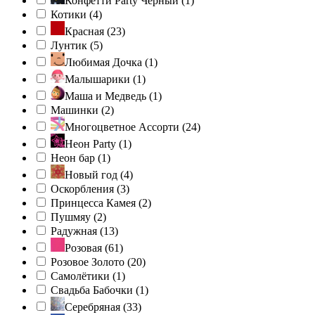
Конфетти Party Черный (
1
)
Котики (
4
)
Красная (
23
)
Лунтик (
5
)
Любимая Дочка (
1
)
Малышарики (
1
)
Маша и Медведь (
1
)
Машинки (
2
)
Многоцветное Ассорти (
24
)
Неон Party (
1
)
Неон бар (
1
)
Новый год (
4
)
Оскорбления (
3
)
Принцесса Камея (
2
)
Пушмяу (
2
)
Радужная (
13
)
Розовая (
61
)
Розовое Золото (
20
)
Самолётики (
1
)
Свадьба Бабочки (
1
)
Серебряная (
33
)