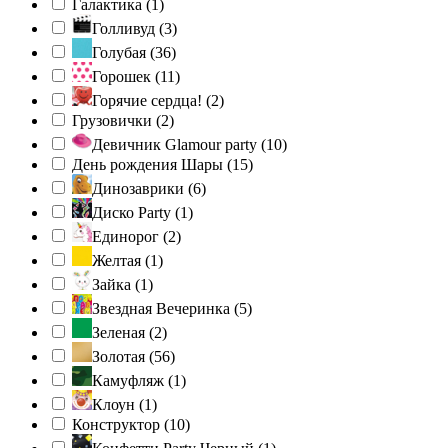
Галактика (
1
)
Голливуд (
3
)
Голубая (
36
)
Горошек (
11
)
Горячие сердца! (
2
)
Грузовички (
2
)
Девичник Glamour party (
10
)
День рождения Шары (
15
)
Динозаврики (
6
)
Диско Party (
1
)
Единорог (
2
)
Желтая (
1
)
Зайка (
1
)
Звездная Вечеринка (
5
)
Зеленая (
2
)
Золотая (
56
)
Камуфляж (
1
)
Клоун (
1
)
Конструктор (
10
)