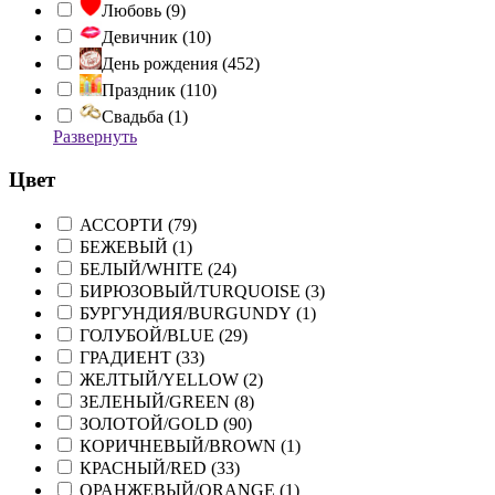
Любовь (
9
)
Девичник (
10
)
День рождения (
452
)
Праздник (
110
)
Свадьба (
1
)
Развернуть
Цвет
АССОРТИ (
79
)
БЕЖЕВЫЙ (
1
)
БЕЛЫЙ/WHITE (
24
)
БИРЮЗОВЫЙ/TURQUOISE (
3
)
БУРГУНДИЯ/BURGUNDY (
1
)
ГОЛУБОЙ/BLUE (
29
)
ГРАДИЕНТ (
33
)
ЖЕЛТЫЙ/YELLOW (
2
)
ЗЕЛЕНЫЙ/GREEN (
8
)
ЗОЛОТОЙ/GOLD (
90
)
КОРИЧНЕВЫЙ/BROWN (
1
)
КРАСНЫЙ/RED (
33
)
ОРАНЖЕВЫЙ/ORANGE (
1
)