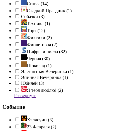
Синяя (
14
)
Сладкий Праздник (
1
)
Собачки (
3
)
Техника (
1
)
Торт (
12
)
Фиксики (
2
)
Фиолетовая (
2
)
Цифры и числа (
82
)
Черная (
30
)
Шоколад (
1
)
Элегантная Вечеринка (
1
)
Эпичная Вечеринка (
1
)
Юбилей (
3
)
Я тебя люблю! (
2
)
Развернуть
Событие
Хэллоуин (
3
)
23 Февраля (
2
)