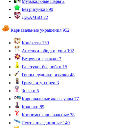
Музыкальные шары
2
Без рисунка
890
ДЖАМБО
22
Карнавальные украшения
952
Конфетти
139
Антенки, ободки, уши
102
Ветрячки, флажки
7
Галстуки, боа, юбки
15
Горны, дудочки, язычки
48
Грим, тату, спреи
3
Значки
5
Карнавальные аксессуары
77
Колпаки
89
Костюмы карнавальные
38
Ленты праздничные
140