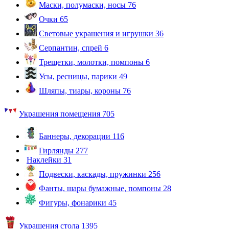
Маски, полумаски, носы
76
Очки
65
Световые украшения и игрушки
36
Серпантин, спрей
6
Трещетки, молотки, помпоны
6
Усы, ресницы, парики
49
Шляпы, тиары, короны
76
Украшения помещения
705
Баннеры, декорации
116
Гирлянды
277
Наклейки
31
Подвески, каскады, пружинки
256
Фанты, шары бумажные, помпоны
28
Фигуры, фонарики
45
Украшения стола
1395