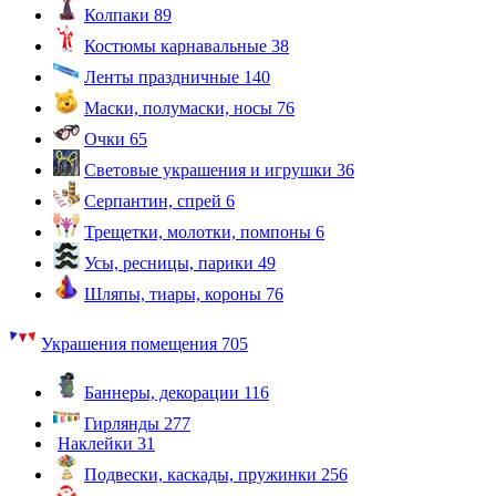
Колпаки
89
Костюмы карнавальные
38
Ленты праздничные
140
Маски, полумаски, носы
76
Очки
65
Световые украшения и игрушки
36
Серпантин, спрей
6
Трещетки, молотки, помпоны
6
Усы, ресницы, парики
49
Шляпы, тиары, короны
76
Украшения помещения
705
Баннеры, декорации
116
Гирлянды
277
Наклейки
31
Подвески, каскады, пружинки
256