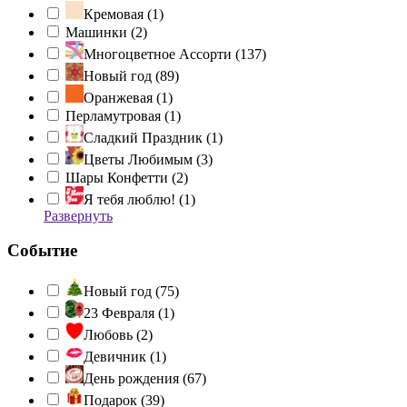
Кремовая (
1
)
Машинки (
2
)
Многоцветное Ассорти (
137
)
Новый год (
89
)
Оранжевая (
1
)
Перламутровая (
1
)
Сладкий Праздник (
1
)
Цветы Любимым (
3
)
Шары Конфетти (
2
)
Я тебя люблю! (
1
)
Развернуть
Событие
Новый год (
75
)
23 Февраля (
1
)
Любовь (
2
)
Девичник (
1
)
День рождения (
67
)
Подарок (
39
)