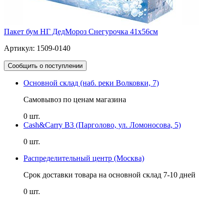
Пакет бум НГ ДедМороз Снегурочка 41х56см
Артикул: 1509-0140
Сообщить о поступлении
Основной склад (наб. реки Волковки, 7)
Самовывоз по ценам магазина
0 шт.
Cash&Carry B3 (Парголово, ул. Ломоносова, 5)
0 шт.
Распределительный центр (Москва)
Срок доставки товара на основной склад 7-10 дней
0 шт.