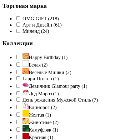
Торговая марка
OMG GIFT (
218
)
Арт и Дизайн (
61
)
Миленд (
24
)
Коллекции
Happy Birthday (
1
)
Белая (
2
)
Веселые Мишки (
2
)
Гарри Поттер (
1
)
Девичник Glamour party (
1
)
Дед Мороз (
1
)
День рождения Мужской Стиль (
7
)
Единорог (
2
)
Желтая (
1
)
Животные (
2
)
Камуфляж (
1
)
Красная (
1
)