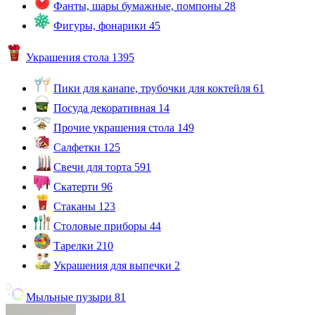
Фанты, шары бумажные, помпоны
28
Фигуры, фонарики
45
Украшения стола
1395
Пики для канапе, трубочки для коктейля
61
Посуда декоративная
14
Прочие украшения стола
149
Салфетки
125
Свечи для торта
591
Скатерти
96
Стаканы
123
Столовые приборы
44
Тарелки
210
Украшения для выпечки
2
Мыльные пузыри
81