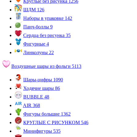
Круглые без рисунка
1256
ШДМ
126
Наборы в упаковке
142
Панч-боллы
9
Сердца без рисунка
35
Фигурные
4
Линколуны
22
Воздушные шары из фольги
5113
Шары-цифры
1090
Ходячие шары
86
BUBBLE
48
AIR
368
Фигуры большие
1362
КРУГЛЫЕ С РИСУНКОМ
546
Минифигуры
535