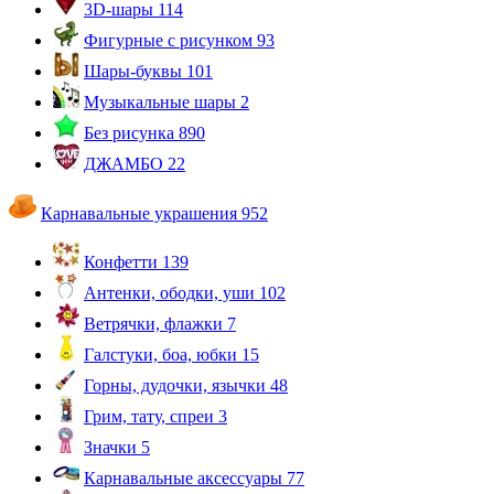
3D-шары
114
Фигурные с рисунком
93
Шары-буквы
101
Музыкальные шары
2
Без рисунка
890
ДЖАМБО
22
Карнавальные украшения
952
Конфетти
139
Антенки, ободки, уши
102
Ветрячки, флажки
7
Галстуки, боа, юбки
15
Горны, дудочки, язычки
48
Грим, тату, спреи
3
Значки
5
Карнавальные аксессуары
77