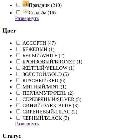
Праздник (
210
)
Свадьба (
16
)
Развернуть
Цвет
АССОРТИ (
47
)
БЕЖЕВЫЙ (
1
)
БЕЛЫЙ/WHITE (
2
)
БРОНЗОВЫЙ/BRONZE (
1
)
ЖЕЛТЫЙ/YELLOW (
1
)
ЗОЛОТОЙ/GOLD (
5
)
КРАСНЫЙ/RED (
6
)
МЯТНЫЙ/MINT (
1
)
ПЕРЛАМУТР/PERL (
2
)
СЕРЕБРЯНЫЙ/SILVER (
5
)
СИНИЙ/DARK BLUE (
3
)
СИРЕНЕВЫЙ/LILAC (
2
)
ЧЕРНЫЙ/BLACK (
3
)
Развернуть
Статус