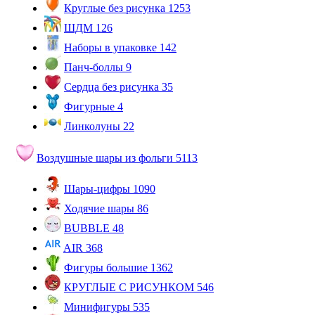
Круглые без рисунка
1253
ШДМ
126
Наборы в упаковке
142
Панч-боллы
9
Сердца без рисунка
35
Фигурные
4
Линколуны
22
Воздушные шары из фольги
5113
Шары-цифры
1090
Ходячие шары
86
BUBBLE
48
AIR
368
Фигуры большие
1362
КРУГЛЫЕ С РИСУНКОМ
546
Минифигуры
535