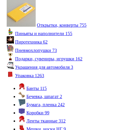
Открытки, конверты
755
Пиньяты и наполнители
155
Пиротехника
62
Пневмохлопушки
73
Подарки, сувениры, игрушки
162
Украшения для автомобиля
3
Упаковка
1263
Банты
115
Бечевка, шпагат
2
Бумага, пленка
242
Коробки
99
Ленты тканные
312
Мешки, носки НГ
9