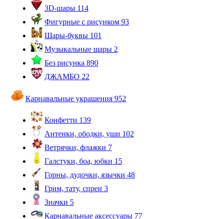
3D-шары
114
Фигурные с рисунком
93
Шары-буквы
101
Музыкальные шары
2
Без рисунка
890
ДЖАМБО
22
Карнавальные украшения
952
Конфетти
139
Антенки, ободки, уши
102
Ветрячки, флажки
7
Галстуки, боа, юбки
15
Горны, дудочки, язычки
48
Грим, тату, спреи
3
Значки
5
Карнавальные аксессуары
77