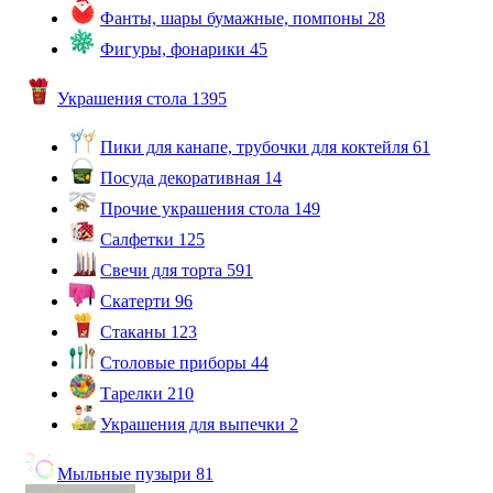
Фанты, шары бумажные, помпоны
28
Фигуры, фонарики
45
Украшения стола
1395
Пики для канапе, трубочки для коктейля
61
Посуда декоративная
14
Прочие украшения стола
149
Салфетки
125
Свечи для торта
591
Скатерти
96
Стаканы
123
Столовые приборы
44
Тарелки
210
Украшения для выпечки
2
Мыльные пузыри
81