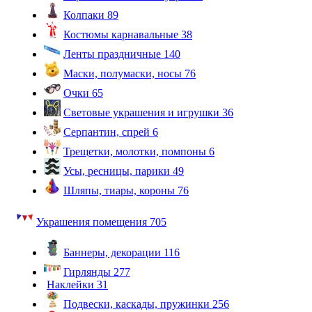
Колпаки
89
Костюмы карнавальные
38
Ленты праздничные
140
Маски, полумаски, носы
76
Очки
65
Световые украшения и игрушки
36
Серпантин, спрей
6
Трещетки, молотки, помпоны
6
Усы, ресницы, парики
49
Шляпы, тиары, короны
76
Украшения помещения
705
Баннеры, декорации
116
Гирлянды
277
Наклейки
31
Подвески, каскады, пружинки
256