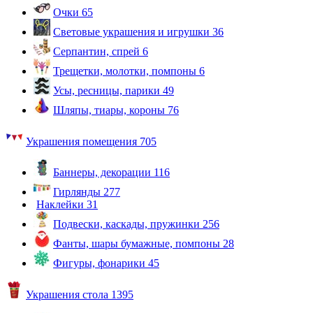
Очки
65
Световые украшения и игрушки
36
Серпантин, спрей
6
Трещетки, молотки, помпоны
6
Усы, ресницы, парики
49
Шляпы, тиары, короны
76
Украшения помещения
705
Баннеры, декорации
116
Гирлянды
277
Наклейки
31
Подвески, каскады, пружинки
256
Фанты, шары бумажные, помпоны
28
Фигуры, фонарики
45
Украшения стола
1395