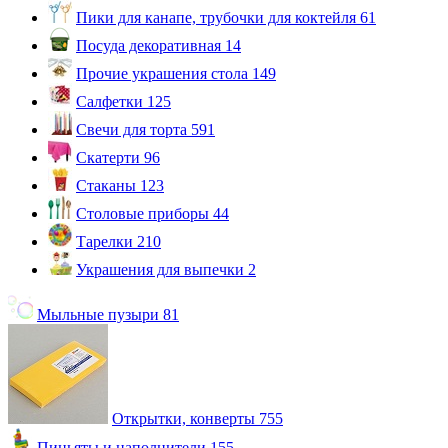
Пики для канапе, трубочки для коктейля
61
Посуда декоративная
14
Прочие украшения стола
149
Салфетки
125
Свечи для торта
591
Скатерти
96
Стаканы
123
Столовые приборы
44
Тарелки
210
Украшения для выпечки
2
Мыльные пузыри
81
Открытки, конверты
755
Пиньяты и наполнители
155