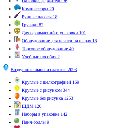
Палочки, держатели
36
Компрессоры
20
Ручные насосы
18
Грузики
82
Для оформлений и упаковки
101
Оборудование для печати на шарах
18
Торговое оборудование
40
Учебные пособия
2
Воздушные шары из латекса
2093
Круглые с шелкографией
169
Круглые с рисунком
344
Круглые без рисунка
1253
ШДМ
126
Наборы в упаковке
142
Панч-боллы
9