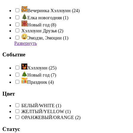
Вечеринка Хэллоуин (
24
)
Елка новогодняя (
1
)
Новый год (
8
)
Хэллоуин Друзья (
2
)
Эмодзи, Эмоции (
1
)
Развернуть
Событие
Хэллоуин (
25
)
Новый год (
7
)
Праздник (
4
)
Цвет
БЕЛЫЙ/WHITE (
1
)
ЖЕЛТЫЙ/YELLOW (
1
)
ОРАНЖЕВЫЙ/ORANGE (
2
)
Статус