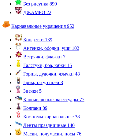
Без рисунка
890
ДЖАМБО
22
Карнавальные украшения
952
Конфетти
139
Антенки, ободки, уши
102
Ветрячки, флажки
7
Галстуки, боа, юбки
15
Горны, дудочки, язычки
48
Грим, тату, спреи
3
Значки
5
Карнавальные аксессуары
77
Колпаки
89
Костюмы карнавальные
38
Ленты праздничные
140
Маски, полумаски, носы
76