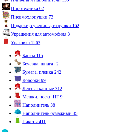
Пиротехника
62
Пневмохлопушки
73
Подарки, сувениры, игрушки
162
Украшения для автомобиля
3
Упаковка
1263
Банты
115
Бечевка, шпагат
2
Бумага, пленка
242
Коробки
99
Ленты тканные
312
Мешки, носки НГ
9
Наполнитель
38
Наполнитель бумажный
35
Пакеты
411