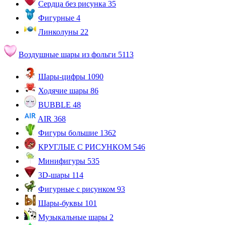
Сердца без рисунка
35
Фигурные
4
Линколуны
22
Воздушные шары из фольги
5113
Шары-цифры
1090
Ходячие шары
86
BUBBLE
48
AIR
368
Фигуры большие
1362
КРУГЛЫЕ С РИСУНКОМ
546
Минифигуры
535
3D-шары
114
Фигурные с рисунком
93
Шары-буквы
101
Музыкальные шары
2