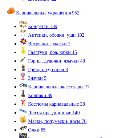
Карнавальные украшения
952
Конфетти
139
Антенки, ободки, уши
102
Ветрячки, флажки
7
Галстуки, боа, юбки
15
Горны, дудочки, язычки
48
Грим, тату, спреи
3
Значки
5
Карнавальные аксессуары
77
Колпаки
89
Костюмы карнавальные
38
Ленты праздничные
140
Маски, полумаски, носы
76
Очки
65