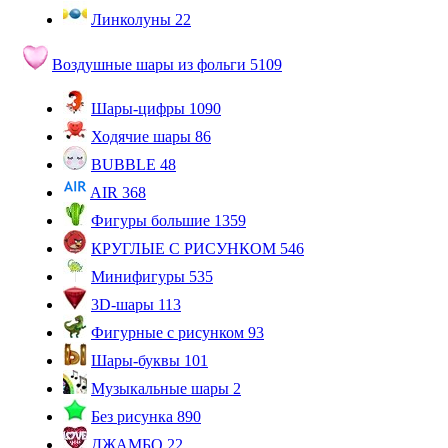
Линколуны
22
Воздушные шары из фольги
5109
Шары-цифры
1090
Ходячие шары
86
BUBBLE
48
AIR
368
Фигуры большие
1359
КРУГЛЫЕ С РИСУНКОМ
546
Минифигуры
535
3D-шары
113
Фигурные с рисунком
93
Шары-буквы
101
Музыкальные шары
2
Без рисунка
890
ДЖАМБО
22