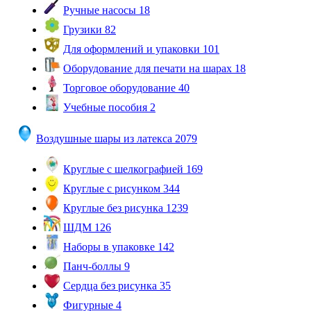
Ручные насосы
18
Грузики
82
Для оформлений и упаковки
101
Оборудование для печати на шарах
18
Торговое оборудование
40
Учебные пособия
2
Воздушные шары из латекса
2079
Круглые с шелкографией
169
Круглые с рисунком
344
Круглые без рисунка
1239
ШДМ
126
Наборы в упаковке
142
Панч-боллы
9
Сердца без рисунка
35
Фигурные
4