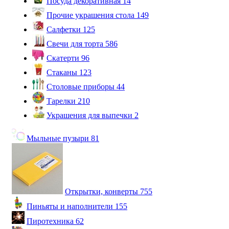
Посуда декоративная
14
Прочие украшения стола
149
Салфетки
125
Свечи для торта
586
Скатерти
96
Стаканы
123
Столовые приборы
44
Тарелки
210
Украшения для выпечки
2
Мыльные пузыри
81
Открытки, конверты
755
Пиньяты и наполнители
155
Пиротехника
62