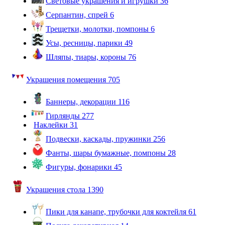
Световые украшения и игрушки
36
Серпантин, спрей
6
Трещетки, молотки, помпоны
6
Усы, ресницы, парики
49
Шляпы, тиары, короны
76
Украшения помещения
705
Баннеры, декорации
116
Гирлянды
277
Наклейки
31
Подвески, каскады, пружинки
256
Фанты, шары бумажные, помпоны
28
Фигуры, фонарики
45
Украшения стола
1390
Пики для канапе, трубочки для коктейля
61