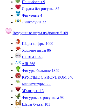
Панч-боллы
9
Сердца без рисунка
35
Фигурные
4
Линколуны
22
Воздушные шары из фольги
5109
Шары-цифры
1090
Ходячие шары
86
BUBBLE
48
AIR
368
Фигуры большие
1359
КРУГЛЫЕ С РИСУНКОМ
546
Минифигуры
535
3D-шары
113
Фигурные с рисунком
93
Шары-буквы
101