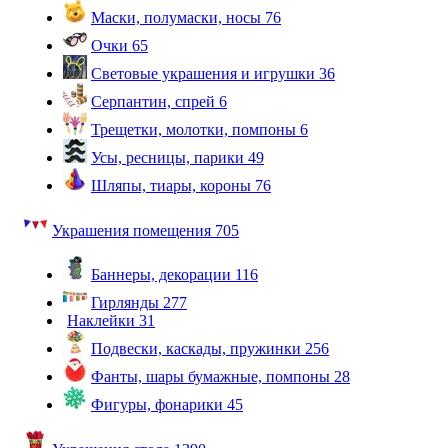
Маски, полумаски, носы
76
Очки
65
Световые украшения и игрушки
36
Серпантин, спрей
6
Трещетки, молотки, помпоны
6
Усы, ресницы, парики
49
Шляпы, тиары, короны
76
Украшения помещения
705
Баннеры, декорации
116
Гирлянды
277
Наклейки
31
Подвески, каскады, пружинки
256
Фанты, шары бумажные, помпоны
28
Фигуры, фонарики
45