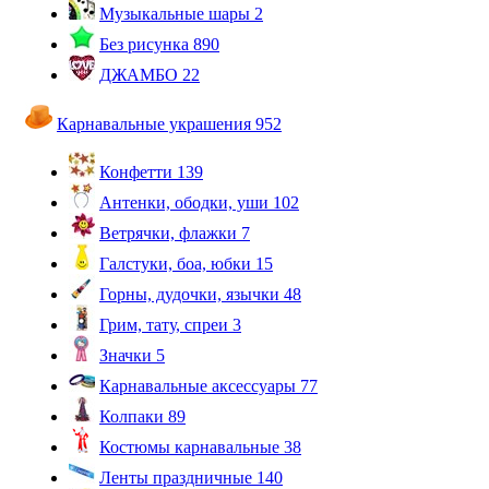
Музыкальные шары
2
Без рисунка
890
ДЖАМБО
22
Карнавальные украшения
952
Конфетти
139
Антенки, ободки, уши
102
Ветрячки, флажки
7
Галстуки, боа, юбки
15
Горны, дудочки, язычки
48
Грим, тату, спреи
3
Значки
5
Карнавальные аксессуары
77
Колпаки
89
Костюмы карнавальные
38
Ленты праздничные
140