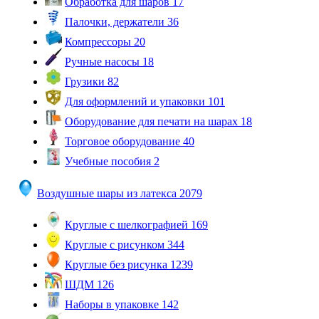
Обработка для шаров
17
Палочки, держатели
36
Компрессоры
20
Ручные насосы
18
Грузики
82
Для оформлений и упаковки
101
Оборудование для печати на шарах
18
Торговое оборудование
40
Учебные пособия
2
Воздушные шары из латекса
2079
Круглые с шелкографией
169
Круглые с рисунком
344
Круглые без рисунка
1239
ШДМ
126
Наборы в упаковке
142