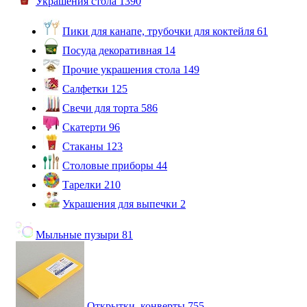
Украшения стола
1390
Пики для канапе, трубочки для коктейля
61
Посуда декоративная
14
Прочие украшения стола
149
Салфетки
125
Свечи для торта
586
Скатерти
96
Стаканы
123
Столовые приборы
44
Тарелки
210
Украшения для выпечки
2
Мыльные пузыри
81
Открытки, конверты
755