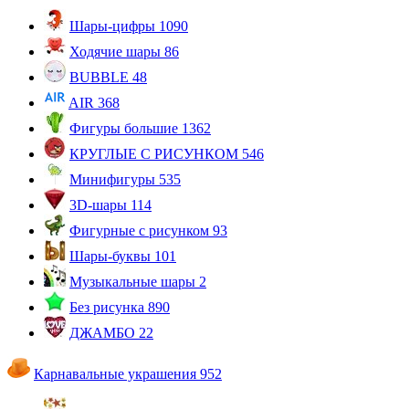
Шары-цифры
1090
Ходячие шары
86
BUBBLE
48
AIR
368
Фигуры большие
1362
КРУГЛЫЕ С РИСУНКОМ
546
Минифигуры
535
3D-шары
114
Фигурные с рисунком
93
Шары-буквы
101
Музыкальные шары
2
Без рисунка
890
ДЖАМБО
22
Карнавальные украшения
952