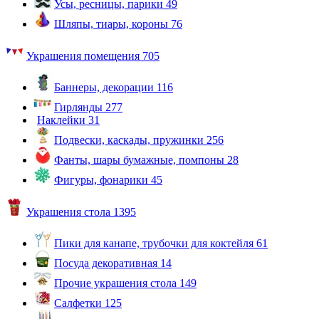
Усы, ресницы, парики
49
Шляпы, тиары, короны
76
Украшения помещения
705
Баннеры, декорации
116
Гирлянды
277
Наклейки
31
Подвески, каскады, пружинки
256
Фанты, шары бумажные, помпоны
28
Фигуры, фонарики
45
Украшения стола
1395
Пики для канапе, трубочки для коктейля
61
Посуда декоративная
14
Прочие украшения стола
149
Салфетки
125