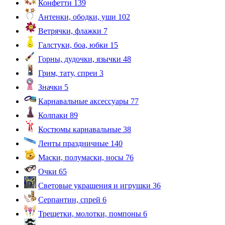
Конфетти
139
Антенки, ободки, уши
102
Ветрячки, флажки
7
Галстуки, боа, юбки
15
Горны, дудочки, язычки
48
Грим, тату, спреи
3
Значки
5
Карнавальные аксессуары
77
Колпаки
89
Костюмы карнавальные
38
Ленты праздничные
140
Маски, полумаски, носы
76
Очки
65
Световые украшения и игрушки
36
Серпантин, спрей
6
Трещетки, молотки, помпоны
6