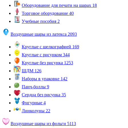
Оборудование для печати на шарах
18
Торговое оборудование
40
Учебные пособия
2
Воздушные шары из латекса
2093
Круглые с шелкографией
169
Круглые с рисунком
344
Круглые без рисунка
1253
ШДМ
126
Наборы в упаковке
142
Панч-боллы
9
Сердца без рисунка
35
Фигурные
4
Линколуны
22
Воздушные шары из фольги
5113