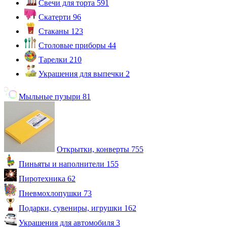
Свечи для торта
591
Скатерти
96
Стаканы
123
Столовые приборы
44
Тарелки
210
Украшения для выпечки
2
Мыльные пузыри
81
Открытки, конверты
755
Пиньяты и наполнители
155
Пиротехника
62
Пневмохлопушки
73
Подарки, сувениры, игрушки
162
Украшения для автомобиля
3