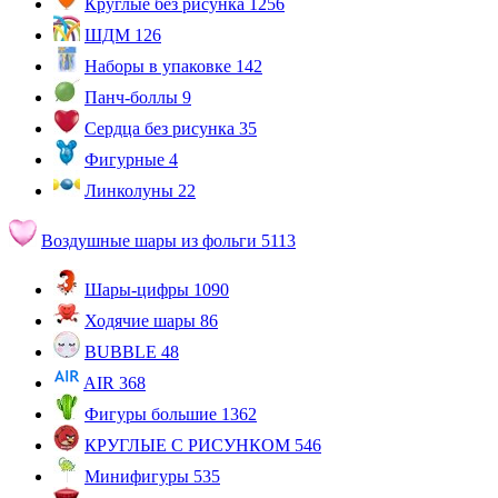
Круглые без рисунка
1256
ШДМ
126
Наборы в упаковке
142
Панч-боллы
9
Сердца без рисунка
35
Фигурные
4
Линколуны
22
Воздушные шары из фольги
5113
Шары-цифры
1090
Ходячие шары
86
BUBBLE
48
AIR
368
Фигуры большие
1362
КРУГЛЫЕ С РИСУНКОМ
546
Минифигуры
535