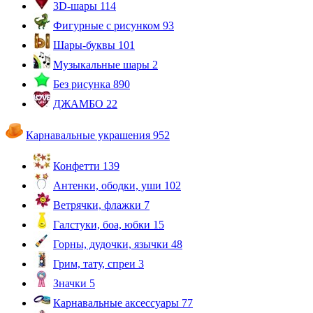
3D-шары
114
Фигурные с рисунком
93
Шары-буквы
101
Музыкальные шары
2
Без рисунка
890
ДЖАМБО
22
Карнавальные украшения
952
Конфетти
139
Антенки, ободки, уши
102
Ветрячки, флажки
7
Галстуки, боа, юбки
15
Горны, дудочки, язычки
48
Грим, тату, спреи
3
Значки
5
Карнавальные аксессуары
77