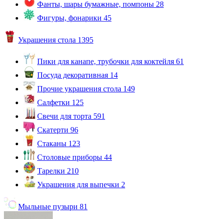
Фанты, шары бумажные, помпоны
28
Фигуры, фонарики
45
Украшения стола
1395
Пики для канапе, трубочки для коктейля
61
Посуда декоративная
14
Прочие украшения стола
149
Салфетки
125
Свечи для торта
591
Скатерти
96
Стаканы
123
Столовые приборы
44
Тарелки
210
Украшения для выпечки
2
Мыльные пузыри
81