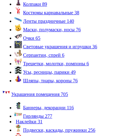
Колпаки
89
Костюмы карнавальные
38
Ленты праздничные
140
Маски, полумаски, носы
76
Очки
65
Световые украшения и игрушки
36
Серпантин, спрей
6
Трещетки, молотки, помпоны
6
Усы, ресницы, парики
49
Шляпы, тиары, короны
76
Украшения помещения
705
Баннеры, декорации
116
Гирлянды
277
Наклейки
31
Подвески, каскады, пружинки
256