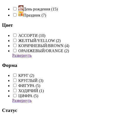
День рождения (
15
)
Праздник (
7
)
Цвет
АССОРТИ (
10
)
ЖЕЛТЫЙ/YELLOW (
2
)
КОРИЧНЕВЫЙ/BROWN (
4
)
ОРАНЖЕВЫЙ/ORANGE (
2
)
Развернуть
Форма
КРУГ (
2
)
КРУГЛЫЙ (
3
)
ФИГУРА (
5
)
ХОДЯЧИЙ (
1
)
ЦИФРА (
5
)
Развернуть
Статус