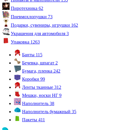
Пиротехника
62
Пневмохлопушки
73
Подарки, сувениры, игрушки
162
Украшения для автомобиля
3
Упаковка
1263
Банты
115
Бечевка, шпагат
2
Бумага, пленка
242
Коробки
99
Ленты тканные
312
Мешки, носки НГ
9
Наполнитель
38
Наполнитель бумажный
35
Пакеты
411