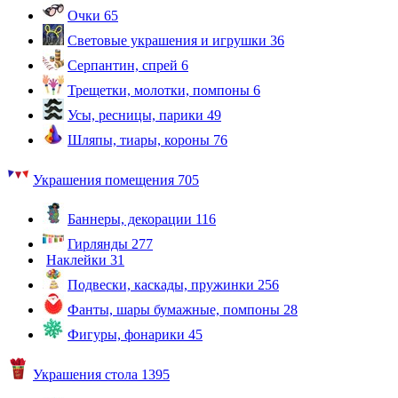
Очки
65
Световые украшения и игрушки
36
Серпантин, спрей
6
Трещетки, молотки, помпоны
6
Усы, ресницы, парики
49
Шляпы, тиары, короны
76
Украшения помещения
705
Баннеры, декорации
116
Гирлянды
277
Наклейки
31
Подвески, каскады, пружинки
256
Фанты, шары бумажные, помпоны
28
Фигуры, фонарики
45
Украшения стола
1395