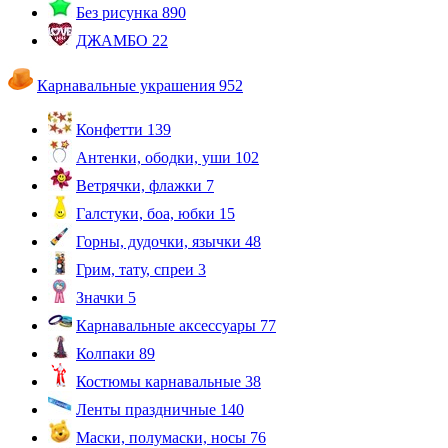
Без рисунка
890
ДЖАМБО
22
Карнавальные украшения
952
Конфетти
139
Антенки, ободки, уши
102
Ветрячки, флажки
7
Галстуки, боа, юбки
15
Горны, дудочки, язычки
48
Грим, тату, спреи
3
Значки
5
Карнавальные аксессуары
77
Колпаки
89
Костюмы карнавальные
38
Ленты праздничные
140
Маски, полумаски, носы
76