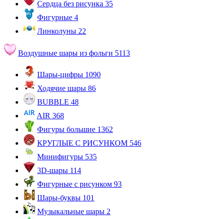
Сердца без рисунка
35
Фигурные
4
Линколуны
22
Воздушные шары из фольги
5113
Шары-цифры
1090
Ходячие шары
86
BUBBLE
48
AIR
368
Фигуры большие
1362
КРУГЛЫЕ С РИСУНКОМ
546
Минифигуры
535
3D-шары
114
Фигурные с рисунком
93
Шары-буквы
101
Музыкальные шары
2