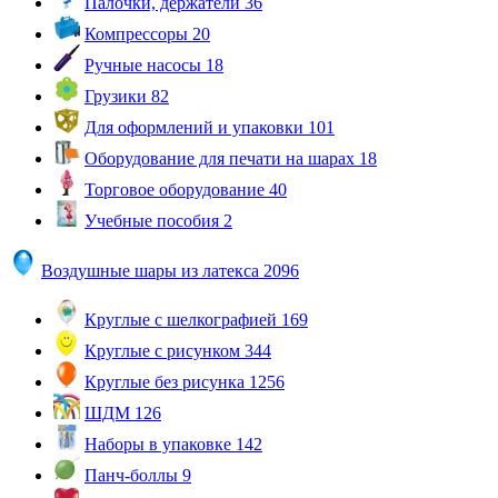
Палочки, держатели
36
Компрессоры
20
Ручные насосы
18
Грузики
82
Для оформлений и упаковки
101
Оборудование для печати на шарах
18
Торговое оборудование
40
Учебные пособия
2
Воздушные шары из латекса
2096
Круглые с шелкографией
169
Круглые с рисунком
344
Круглые без рисунка
1256
ШДМ
126
Наборы в упаковке
142
Панч-боллы
9