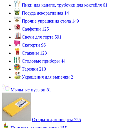
Пики для канапе, трубочки для коктейля
61
Посуда декоративная
14
Прочие украшения стола
149
Салфетки
125
Свечи для торта
591
Скатерти
96
Стаканы
123
Столовые приборы
44
Тарелки
210
Украшения для выпечки
2
Мыльные пузыри
81
Открытки, конверты
755
Пиньяты и наполнители
155