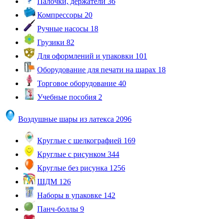
Палочки, держатели
36
Компрессоры
20
Ручные насосы
18
Грузики
82
Для оформлений и упаковки
101
Оборудование для печати на шарах
18
Торговое оборудование
40
Учебные пособия
2
Воздушные шары из латекса
2096
Круглые с шелкографией
169
Круглые с рисунком
344
Круглые без рисунка
1256
ШДМ
126
Наборы в упаковке
142
Панч-боллы
9