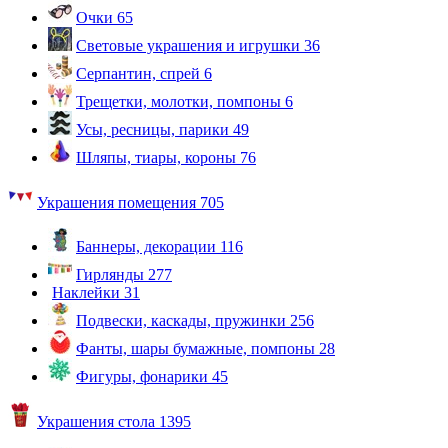
Очки
65
Световые украшения и игрушки
36
Серпантин, спрей
6
Трещетки, молотки, помпоны
6
Усы, ресницы, парики
49
Шляпы, тиары, короны
76
Украшения помещения
705
Баннеры, декорации
116
Гирлянды
277
Наклейки
31
Подвески, каскады, пружинки
256
Фанты, шары бумажные, помпоны
28
Фигуры, фонарики
45
Украшения стола
1395