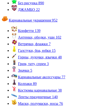
Без рисунка
890
ДЖАМБО
22
Карнавальные украшения
952
Конфетти
139
Антенки, ободки, уши
102
Ветрячки, флажки
7
Галстуки, боа, юбки
15
Горны, дудочки, язычки
48
Грим, тату, спреи
3
Значки
5
Карнавальные аксессуары
77
Колпаки
89
Костюмы карнавальные
38
Ленты праздничные
140
Маски, полумаски, носы
76