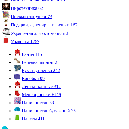
Пиротехника
62
Пневмохлопушки
73
Подарки, сувениры, игрушки
162
Украшения для автомобиля
3
Упаковка
1263
Банты
115
Бечевка, шпагат
2
Бумага, пленка
242
Коробки
99
Ленты тканные
312
Мешки, носки НГ
9
Наполнитель
38
Наполнитель бумажный
35
Пакеты
411