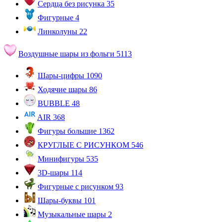
Сердца без рисунка
35
Фигурные
4
Линколуны
22
Воздушные шары из фольги
5113
Шары-цифры
1090
Ходячие шары
86
BUBBLE
48
AIR
368
Фигуры большие
1362
КРУГЛЫЕ С РИСУНКОМ
546
Минифигуры
535
3D-шары
114
Фигурные с рисунком
93
Шары-буквы
101
Музыкальные шары
2