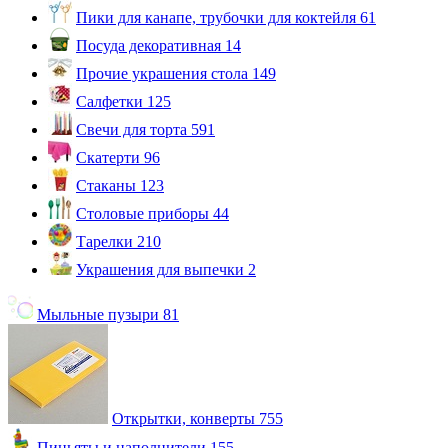
Пики для канапе, трубочки для коктейля
61
Посуда декоративная
14
Прочие украшения стола
149
Салфетки
125
Свечи для торта
591
Скатерти
96
Стаканы
123
Столовые приборы
44
Тарелки
210
Украшения для выпечки
2
Мыльные пузыри
81
Открытки, конверты
755
Пиньяты и наполнители
155