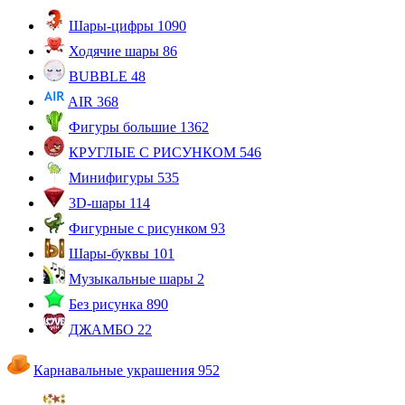
Шары-цифры
1090
Ходячие шары
86
BUBBLE
48
AIR
368
Фигуры большие
1362
КРУГЛЫЕ С РИСУНКОМ
546
Минифигуры
535
3D-шары
114
Фигурные с рисунком
93
Шары-буквы
101
Музыкальные шары
2
Без рисунка
890
ДЖАМБО
22
Карнавальные украшения
952