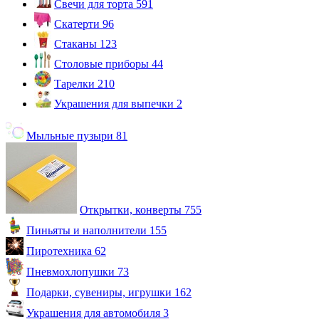
Свечи для торта
591
Скатерти
96
Стаканы
123
Столовые приборы
44
Тарелки
210
Украшения для выпечки
2
Мыльные пузыри
81
Открытки, конверты
755
Пиньяты и наполнители
155
Пиротехника
62
Пневмохлопушки
73
Подарки, сувениры, игрушки
162
Украшения для автомобиля
3