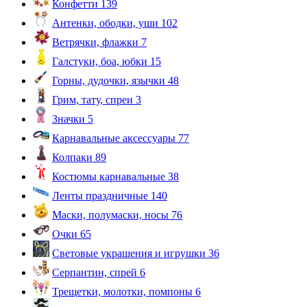
Конфетти
139
Антенки, ободки, уши
102
Ветрячки, флажки
7
Галстуки, боа, юбки
15
Горны, дудочки, язычки
48
Грим, тату, спреи
3
Значки
5
Карнавальные аксессуары
77
Колпаки
89
Костюмы карнавальные
38
Ленты праздничные
140
Маски, полумаски, носы
76
Очки
65
Световые украшения и игрушки
36
Серпантин, спрей
6
Трещетки, молотки, помпоны
6