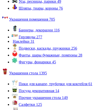
Усы, ресницы, парики
49
Шляпы, тиары, короны
76
Украшения помещения
705
Баннеры, декорации
116
Гирлянды
277
Наклейки
31
Подвески, каскады, пружинки
256
Фанты, шары бумажные, помпоны
28
Фигуры, фонарики
45
Украшения стола
1395
Пики для канапе, трубочки для коктейля
61
Посуда декоративная
14
Прочие украшения стола
149
Салфетки
125