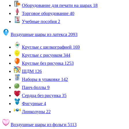
Оборудование для печати на шарах
18
Торговое оборудование
40
Учебные пособия
2
Воздушные шары из латекса
2093
Круглые с шелкографией
169
Круглые с рисунком
344
Круглые без рисунка
1253
ШДМ
126
Наборы в упаковке
142
Панч-боллы
9
Сердца без рисунка
35
Фигурные
4
Линколуны
22
Воздушные шары из фольги
5113