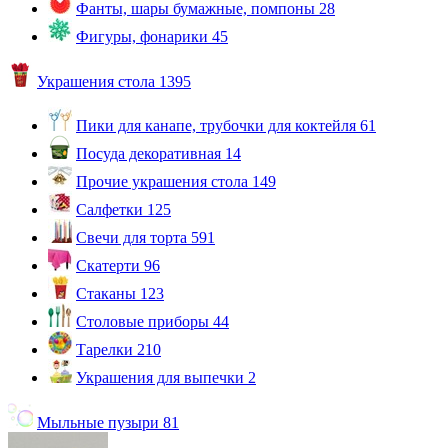
Фанты, шары бумажные, помпоны
28
Фигуры, фонарики
45
Украшения стола
1395
Пики для канапе, трубочки для коктейля
61
Посуда декоративная
14
Прочие украшения стола
149
Салфетки
125
Свечи для торта
591
Скатерти
96
Стаканы
123
Столовые приборы
44
Тарелки
210
Украшения для выпечки
2
Мыльные пузыри
81