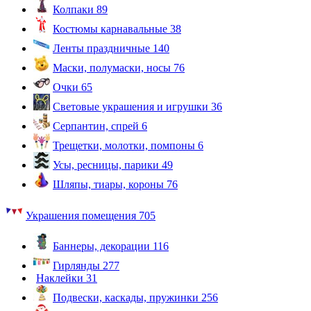
Колпаки
89
Костюмы карнавальные
38
Ленты праздничные
140
Маски, полумаски, носы
76
Очки
65
Световые украшения и игрушки
36
Серпантин, спрей
6
Трещетки, молотки, помпоны
6
Усы, ресницы, парики
49
Шляпы, тиары, короны
76
Украшения помещения
705
Баннеры, декорации
116
Гирлянды
277
Наклейки
31
Подвески, каскады, пружинки
256