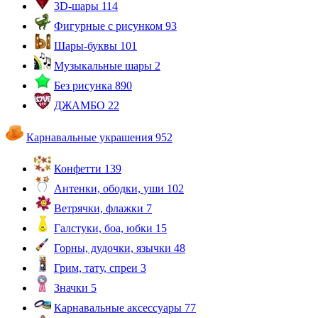
3D-шары
114
Фигурные с рисунком
93
Шары-буквы
101
Музыкальные шары
2
Без рисунка
890
ДЖАМБО
22
Карнавальные украшения
952
Конфетти
139
Антенки, ободки, уши
102
Ветрячки, флажки
7
Галстуки, боа, юбки
15
Горны, дудочки, язычки
48
Грим, тату, спреи
3
Значки
5
Карнавальные аксессуары
77