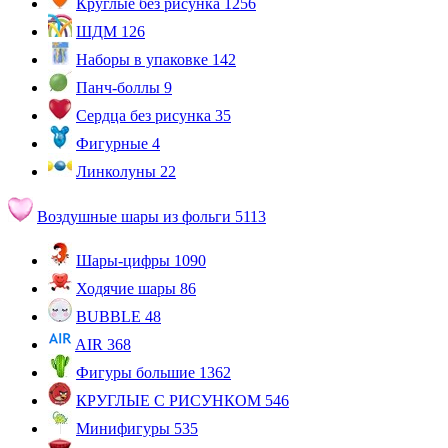
Круглые без рисунка
1256
ШДМ
126
Наборы в упаковке
142
Панч-боллы
9
Сердца без рисунка
35
Фигурные
4
Линколуны
22
Воздушные шары из фольги
5113
Шары-цифры
1090
Ходячие шары
86
BUBBLE
48
AIR
368
Фигуры большие
1362
КРУГЛЫЕ С РИСУНКОМ
546
Минифигуры
535