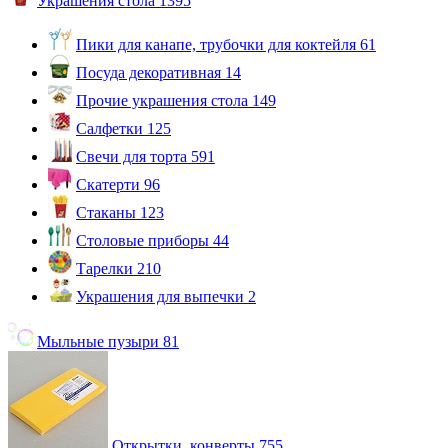
Украшения стола
1395
Пики для канапе, трубочки для коктейля
61
Посуда декоративная
14
Прочие украшения стола
149
Салфетки
125
Свечи для торта
591
Скатерти
96
Стаканы
123
Столовые приборы
44
Тарелки
210
Украшения для выпечки
2
Мыльные пузыри
81
Открытки, конверты
755