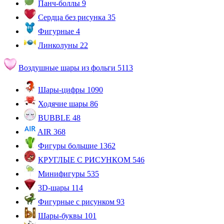
Панч-боллы
9
Сердца без рисунка
35
Фигурные
4
Линколуны
22
Воздушные шары из фольги
5113
Шары-цифры
1090
Ходячие шары
86
BUBBLE
48
AIR
368
Фигуры большие
1362
КРУГЛЫЕ С РИСУНКОМ
546
Минифигуры
535
3D-шары
114
Фигурные с рисунком
93
Шары-буквы
101