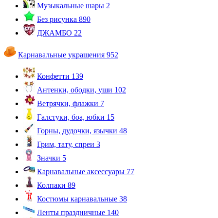
Музыкальные шары
2
Без рисунка
890
ДЖАМБО
22
Карнавальные украшения
952
Конфетти
139
Антенки, ободки, уши
102
Ветрячки, флажки
7
Галстуки, боа, юбки
15
Горны, дудочки, язычки
48
Грим, тату, спреи
3
Значки
5
Карнавальные аксессуары
77
Колпаки
89
Костюмы карнавальные
38
Ленты праздничные
140