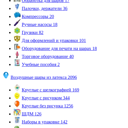
Обработка для шаров
17
Палочки, держатели
36
Компрессоры
20
Ручные насосы
18
Грузики
82
Для оформлений и упаковки
101
Оборудование для печати на шарах
18
Торговое оборудование
40
Учебные пособия
2
Воздушные шары из латекса
2096
Круглые с шелкографией
169
Круглые с рисунком
344
Круглые без рисунка
1256
ШДМ
126
Наборы в упаковке
142