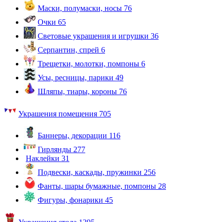
Маски, полумаски, носы
76
Очки
65
Световые украшения и игрушки
36
Серпантин, спрей
6
Трещетки, молотки, помпоны
6
Усы, ресницы, парики
49
Шляпы, тиары, короны
76
Украшения помещения
705
Баннеры, декорации
116
Гирлянды
277
Наклейки
31
Подвески, каскады, пружинки
256
Фанты, шары бумажные, помпоны
28
Фигуры, фонарики
45