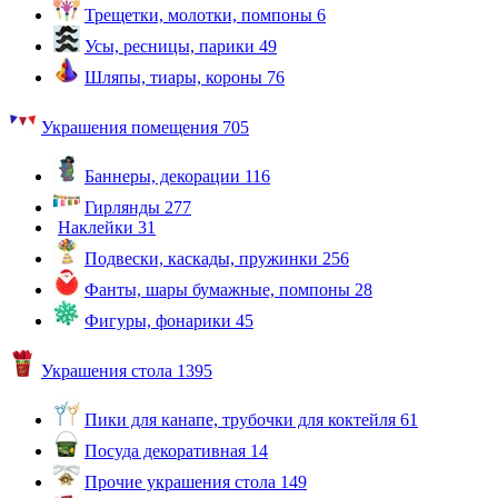
Трещетки, молотки, помпоны
6
Усы, ресницы, парики
49
Шляпы, тиары, короны
76
Украшения помещения
705
Баннеры, декорации
116
Гирлянды
277
Наклейки
31
Подвески, каскады, пружинки
256
Фанты, шары бумажные, помпоны
28
Фигуры, фонарики
45
Украшения стола
1395
Пики для канапе, трубочки для коктейля
61
Посуда декоративная
14
Прочие украшения стола
149