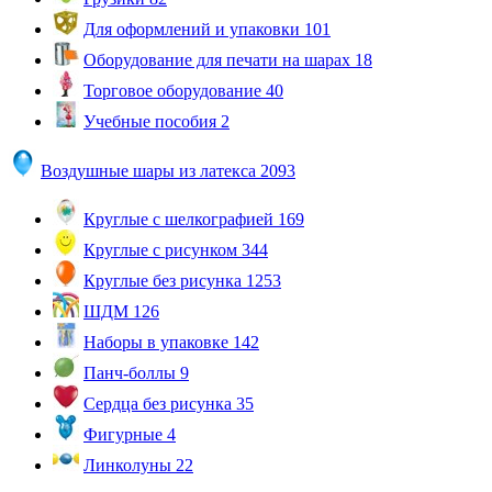
Для оформлений и упаковки
101
Оборудование для печати на шарах
18
Торговое оборудование
40
Учебные пособия
2
Воздушные шары из латекса
2093
Круглые с шелкографией
169
Круглые с рисунком
344
Круглые без рисунка
1253
ШДМ
126
Наборы в упаковке
142
Панч-боллы
9
Сердца без рисунка
35
Фигурные
4
Линколуны
22