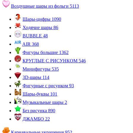
Воздушные шары из фольги
5113
Шары-цифры
1090
Ходячие шары
86
BUBBLE
48
AIR
368
Фигуры большие
1362
КРУГЛЫЕ С РИСУНКОМ
546
Минифигуры
535
3D-шары
114
Фигурные с рисунком
93
Шары-буквы
101
Музыкальные шары
2
Без рисунка
890
ДЖАМБО
22
Карнавальные украшения
952