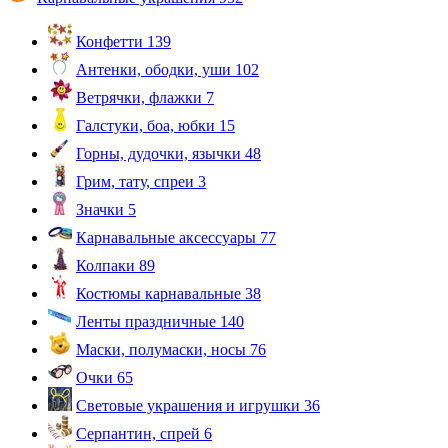
Конфетти
139
Антенки, ободки, уши
102
Ветрячки, флажки
7
Галстуки, боа, юбки
15
Горны, дудочки, язычки
48
Грим, тату, спреи
3
Значки
5
Карнавальные аксессуары
77
Колпаки
89
Костюмы карнавальные
38
Ленты праздничные
140
Маски, полумаски, носы
76
Очки
65
Световые украшения и игрушки
36
Серпантин, спрей
6