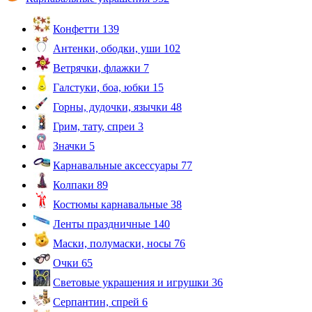
Конфетти
139
Антенки, ободки, уши
102
Ветрячки, флажки
7
Галстуки, боа, юбки
15
Горны, дудочки, язычки
48
Грим, тату, спреи
3
Значки
5
Карнавальные аксессуары
77
Колпаки
89
Костюмы карнавальные
38
Ленты праздничные
140
Маски, полумаски, носы
76
Очки
65
Световые украшения и игрушки
36
Серпантин, спрей
6