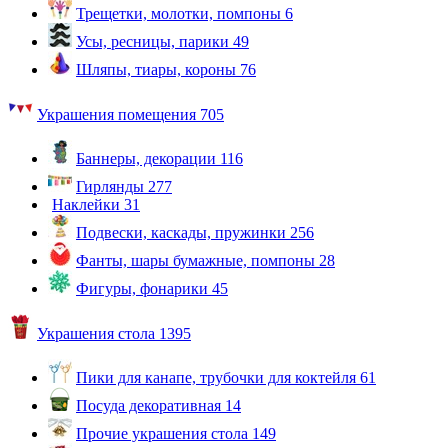
Трещетки, молотки, помпоны
6
Усы, ресницы, парики
49
Шляпы, тиары, короны
76
Украшения помещения
705
Баннеры, декорации
116
Гирлянды
277
Наклейки
31
Подвески, каскады, пружинки
256
Фанты, шары бумажные, помпоны
28
Фигуры, фонарики
45
Украшения стола
1395
Пики для канапе, трубочки для коктейля
61
Посуда декоративная
14
Прочие украшения стола
149