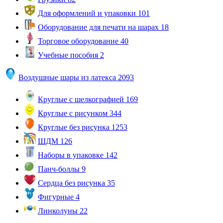
Для оформлений и упаковки
101
Оборудование для печати на шарах
18
Торговое оборудование
40
Учебные пособия
2
Воздушные шары из латекса
2093
Круглые с шелкографией
169
Круглые с рисунком
344
Круглые без рисунка
1253
ШДМ
126
Наборы в упаковке
142
Панч-боллы
9
Сердца без рисунка
35
Фигурные
4
Линколуны
22