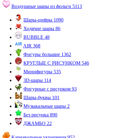
Воздушные шары из фольги
5113
Шары-цифры
1090
Ходячие шары
86
BUBBLE
48
AIR
368
Фигуры большие
1362
КРУГЛЫЕ С РИСУНКОМ
546
Минифигуры
535
3D-шары
114
Фигурные с рисунком
93
Шары-буквы
101
Музыкальные шары
2
Без рисунка
890
ДЖАМБО
22
Карнавальные украшения
952