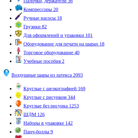
Палочки, держатели
36
Компрессоры
20
Ручные насосы
18
Грузики
82
Для оформлений и упаковки
101
Оборудование для печати на шарах
18
Торговое оборудование
40
Учебные пособия
2
Воздушные шары из латекса
2093
Круглые с шелкографией
169
Круглые с рисунком
344
Круглые без рисунка
1253
ШДМ
126
Наборы в упаковке
142
Панч-боллы
9