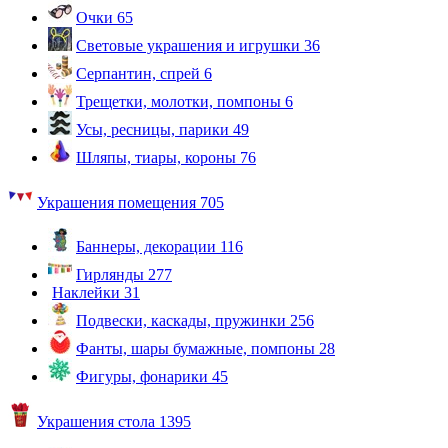
Очки
65
Световые украшения и игрушки
36
Серпантин, спрей
6
Трещетки, молотки, помпоны
6
Усы, ресницы, парики
49
Шляпы, тиары, короны
76
Украшения помещения
705
Баннеры, декорации
116
Гирлянды
277
Наклейки
31
Подвески, каскады, пружинки
256
Фанты, шары бумажные, помпоны
28
Фигуры, фонарики
45
Украшения стола
1395