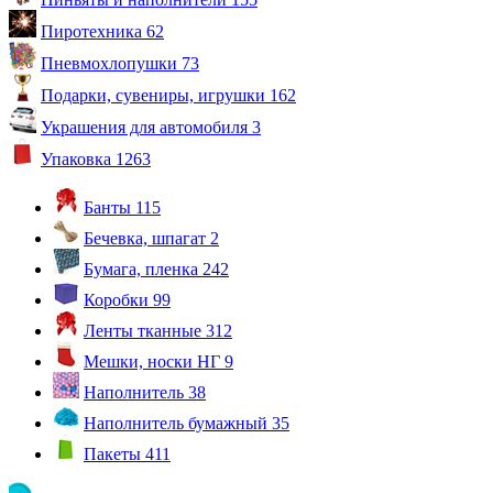
Пиротехника
62
Пневмохлопушки
73
Подарки, сувениры, игрушки
162
Украшения для автомобиля
3
Упаковка
1263
Банты
115
Бечевка, шпагат
2
Бумага, пленка
242
Коробки
99
Ленты тканные
312
Мешки, носки НГ
9
Наполнитель
38
Наполнитель бумажный
35
Пакеты
411