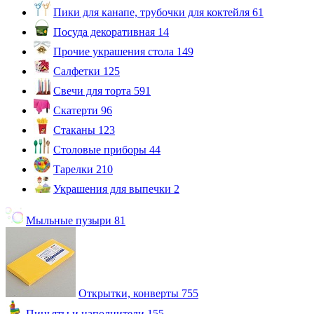
Пики для канапе, трубочки для коктейля
61
Посуда декоративная
14
Прочие украшения стола
149
Салфетки
125
Свечи для торта
591
Скатерти
96
Стаканы
123
Столовые приборы
44
Тарелки
210
Украшения для выпечки
2
Мыльные пузыри
81
Открытки, конверты
755
Пиньяты и наполнители
155