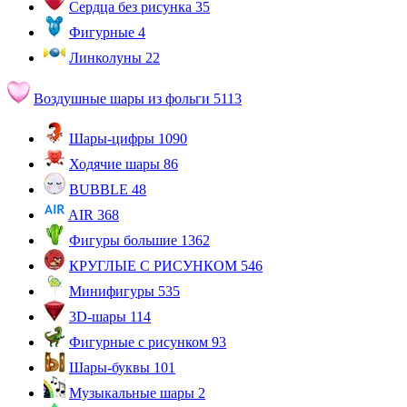
Сердца без рисунка
35
Фигурные
4
Линколуны
22
Воздушные шары из фольги
5113
Шары-цифры
1090
Ходячие шары
86
BUBBLE
48
AIR
368
Фигуры большие
1362
КРУГЛЫЕ С РИСУНКОМ
546
Минифигуры
535
3D-шары
114
Фигурные с рисунком
93
Шары-буквы
101
Музыкальные шары
2