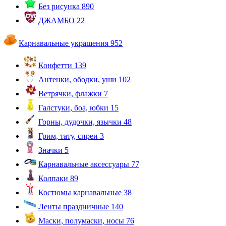
Без рисунка
890
ДЖАМБО
22
Карнавальные украшения
952
Конфетти
139
Антенки, ободки, уши
102
Ветрячки, флажки
7
Галстуки, боа, юбки
15
Горны, дудочки, язычки
48
Грим, тату, спреи
3
Значки
5
Карнавальные аксессуары
77
Колпаки
89
Костюмы карнавальные
38
Ленты праздничные
140
Маски, полумаски, носы
76