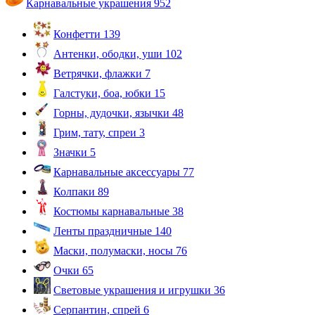
Карнавальные украшения
952
Конфетти
139
Антенки, ободки, уши
102
Ветрячки, флажки
7
Галстуки, боа, юбки
15
Горны, дудочки, язычки
48
Грим, тату, спреи
3
Значки
5
Карнавальные аксессуары
77
Колпаки
89
Костюмы карнавальные
38
Ленты праздничные
140
Маски, полумаски, носы
76
Очки
65
Световые украшения и игрушки
36
Серпантин, спрей
6