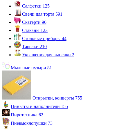
Салфетки
125
Свечи для торта
591
Скатерти
96
Стаканы
123
Столовые приборы
44
Тарелки
210
Украшения для выпечки
2
Мыльные пузыри
81
Открытки, конверты
755
Пиньяты и наполнители
155
Пиротехника
62
Пневмохлопушки
73