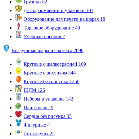
Грузики
82
Для оформлений и упаковки
101
Оборудование для печати на шарах
18
Торговое оборудование
40
Учебные пособия
2
Воздушные шары из латекса
2096
Круглые с шелкографией
169
Круглые с рисунком
344
Круглые без рисунка
1256
ШДМ
126
Наборы в упаковке
142
Панч-боллы
9
Сердца без рисунка
35
Фигурные
4
Линколуны
22