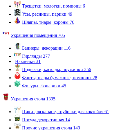
Трещетки, молотки, помпоны
6
Усы, ресницы, парики
49
Шляпы, тиары, короны
76
Украшения помещения
705
Баннеры, декорации
116
Гирлянды
277
Наклейки
31
Подвески, каскады, пружинки
256
Фанты, шары бумажные, помпоны
28
Фигуры, фонарики
45
Украшения стола
1395
Пики для канапе, трубочки для коктейля
61
Посуда декоративная
14
Прочие украшения стола
149