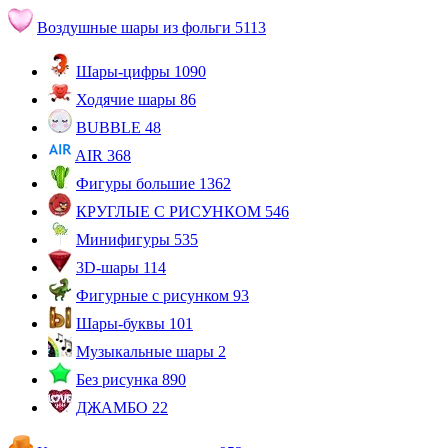
Воздушные шары из фольги
5113
Шары-цифры
1090
Ходячие шары
86
BUBBLE
48
AIR
368
Фигуры большие
1362
КРУГЛЫЕ С РИСУНКОМ
546
Минифигуры
535
3D-шары
114
Фигурные с рисунком
93
Шары-буквы
101
Музыкальные шары
2
Без рисунка
890
ДЖАМБО
22