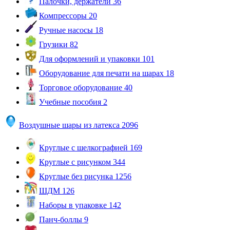
Палочки, держатели
36
Компрессоры
20
Ручные насосы
18
Грузики
82
Для оформлений и упаковки
101
Оборудование для печати на шарах
18
Торговое оборудование
40
Учебные пособия
2
Воздушные шары из латекса
2096
Круглые с шелкографией
169
Круглые с рисунком
344
Круглые без рисунка
1256
ШДМ
126
Наборы в упаковке
142
Панч-боллы
9