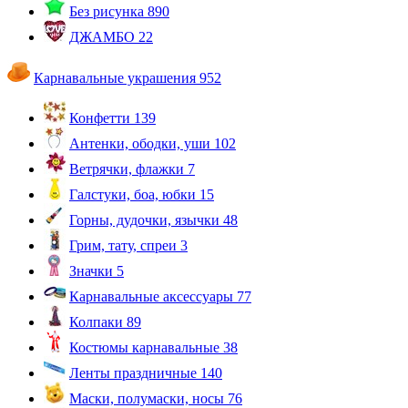
Без рисунка
890
ДЖАМБО
22
Карнавальные украшения
952
Конфетти
139
Антенки, ободки, уши
102
Ветрячки, флажки
7
Галстуки, боа, юбки
15
Горны, дудочки, язычки
48
Грим, тату, спреи
3
Значки
5
Карнавальные аксессуары
77
Колпаки
89
Костюмы карнавальные
38
Ленты праздничные
140
Маски, полумаски, носы
76