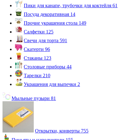
Пики для канапе, трубочки для коктейля
61
Посуда декоративная
14
Прочие украшения стола
149
Салфетки
125
Свечи для торта
591
Скатерти
96
Стаканы
123
Столовые приборы
44
Тарелки
210
Украшения для выпечки
2
Мыльные пузыри
81
Открытки, конверты
755
Пиньяты и наполнители
155