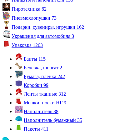
Пиротехника
62
Пневмохлопушки
73
Подарки, сувениры, игрушки
162
Украшения для автомобиля
3
Упаковка
1263
Банты
115
Бечевка, шпагат
2
Бумага, пленка
242
Коробки
99
Ленты тканные
312
Мешки, носки НГ
9
Наполнитель
38
Наполнитель бумажный
35
Пакеты
411