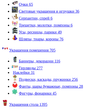
Очки
65
Световые украшения и игрушки
36
Серпантин, спрей
6
Трещетки, молотки, помпоны
6
Усы, ресницы, парики
49
Шляпы, тиары, короны
76
Украшения помещения
705
Баннеры, декорации
116
Гирлянды
277
Наклейки
31
Подвески, каскады, пружинки
256
Фанты, шары бумажные, помпоны
28
Фигуры, фонарики
45
Украшения стола
1395