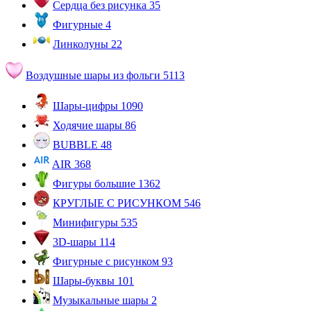
Сердца без рисунка
35
Фигурные
4
Линколуны
22
Воздушные шары из фольги
5113
Шары-цифры
1090
Ходячие шары
86
BUBBLE
48
AIR
368
Фигуры большие
1362
КРУГЛЫЕ С РИСУНКОМ
546
Минифигуры
535
3D-шары
114
Фигурные с рисунком
93
Шары-буквы
101
Музыкальные шары
2