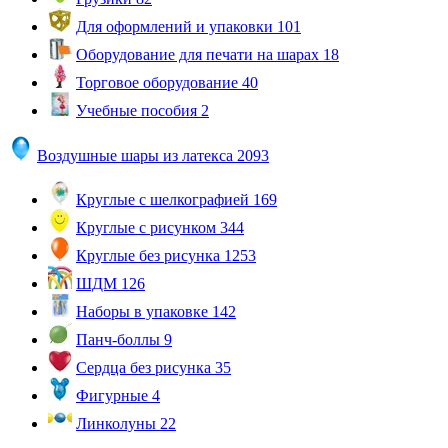
Для оформлений и упаковки
101
Оборудование для печати на шарах
18
Торговое оборудование
40
Учебные пособия
2
Воздушные шары из латекса
2093
Круглые с шелкографией
169
Круглые с рисунком
344
Круглые без рисунка
1253
ШДМ
126
Наборы в упаковке
142
Панч-боллы
9
Сердца без рисунка
35
Фигурные
4
Линколуны
22