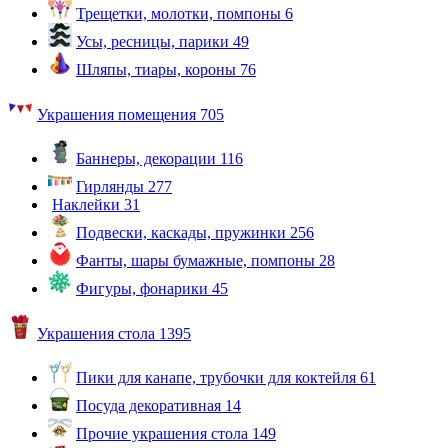
Трещетки, молотки, помпоны
6
Усы, ресницы, парики
49
Шляпы, тиары, короны
76
Украшения помещения
705
Баннеры, декорации
116
Гирлянды
277
Наклейки
31
Подвески, каскады, пружинки
256
Фанты, шары бумажные, помпоны
28
Фигуры, фонарики
45
Украшения стола
1395
Пики для канапе, трубочки для коктейля
61
Посуда декоративная
14
Прочие украшения стола
149