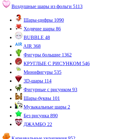
Воздушные шары из фольги
5113
Шары-цифры
1090
Ходячие шары
86
BUBBLE
48
AIR
368
Фигуры большие
1362
КРУГЛЫЕ С РИСУНКОМ
546
Минифигуры
535
3D-шары
114
Фигурные с рисунком
93
Шары-буквы
101
Музыкальные шары
2
Без рисунка
890
ДЖАМБО
22
Карнавальные украшения
952