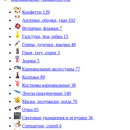
Конфетти
139
Антенки, ободки, уши
102
Ветрячки, флажки
7
Галстуки, боа, юбки
15
Горны, дудочки, язычки
48
Грим, тату, спреи
3
Значки
5
Карнавальные аксессуары
77
Колпаки
89
Костюмы карнавальные
38
Ленты праздничные
140
Маски, полумаски, носы
76
Очки
65
Световые украшения и игрушки
36
Серпантин, спрей
6