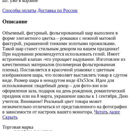
шт. уже в корзине
Способы оплаты
Доставка по России
Описание
Объемный, фигурный, фольгированный шар выполнен в
форме элегантного цветка – ромашки с нежной матово
й
фактурой, украшенной тонкими золотыми прожилками.
Такой шар станет стильным декором на вашем празднике!
При надувании рекомендуется использовать гелий. Имеет
встроенный клапан -что упрощает надувание. Изготовлен из
качественных материалов (полимерная фольгированная
пленка). Поставляется в красочной упаковке с цветным
изображением шара, что позволяет выставлять товар в сдутом
виде. Размер шара в ненадутом виде 43x53см. Идеи для
использования: свадебный декор – для фото-зон или
оформления зала, подарок на день рождения, романтический
праздник или на 8 марта, украшение школы к 1 сентября, Дню
учителя. Внимание! Реальный цвет товара может
незначительно отличаться от представленного на фотографии
в зависимости от настроек вашего монитора.
Читать далее
Скрыть
Торговая марка