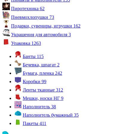
Пиротехника
62
Пневмохлопушки
73
Подарки, сувениры, игрушки
162
Украшения для автомобиля
3
Упаковка
1263
Банты
115
Бечевка, шпагат
2
Бумага, пленка
242
Коробки
99
Ленты тканные
312
Мешки, носки НГ
9
Наполнитель
38
Наполнитель бумажный
35
Пакеты
411