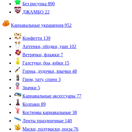
Без рисунка
890
ДЖАМБО
22
Карнавальные украшения
952
Конфетти
139
Антенки, ободки, уши
102
Ветрячки, флажки
7
Галстуки, боа, юбки
15
Горны, дудочки, язычки
48
Грим, тату, спреи
3
Значки
5
Карнавальные аксессуары
77
Колпаки
89
Костюмы карнавальные
38
Ленты праздничные
140
Маски, полумаски, носы
76