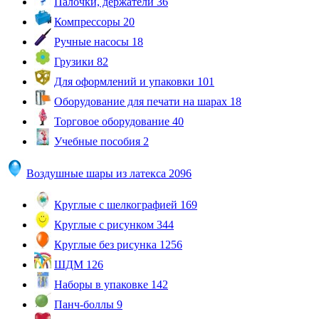
Палочки, держатели
36
Компрессоры
20
Ручные насосы
18
Грузики
82
Для оформлений и упаковки
101
Оборудование для печати на шарах
18
Торговое оборудование
40
Учебные пособия
2
Воздушные шары из латекса
2096
Круглые с шелкографией
169
Круглые с рисунком
344
Круглые без рисунка
1256
ШДМ
126
Наборы в упаковке
142
Панч-боллы
9