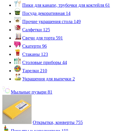
Пики для канапе, трубочки для коктейля
61
Посуда декоративная
14
Прочие украшения стола
149
Салфетки
125
Свечи для торта
591
Скатерти
96
Стаканы
123
Столовые приборы
44
Тарелки
210
Украшения для выпечки
2
Мыльные пузыри
81
Открытки, конверты
755
Пиньяты и наполнители
155