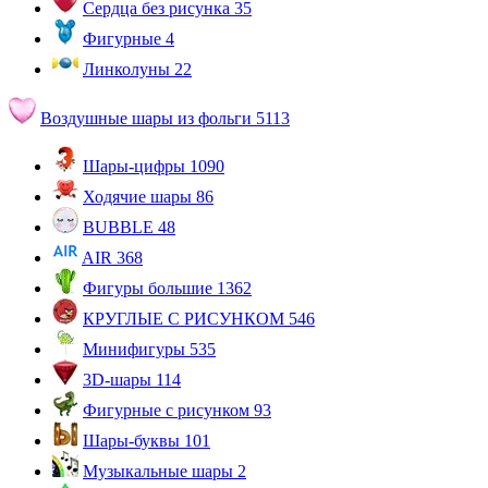
Сердца без рисунка
35
Фигурные
4
Линколуны
22
Воздушные шары из фольги
5113
Шары-цифры
1090
Ходячие шары
86
BUBBLE
48
AIR
368
Фигуры большие
1362
КРУГЛЫЕ С РИСУНКОМ
546
Минифигуры
535
3D-шары
114
Фигурные с рисунком
93
Шары-буквы
101
Музыкальные шары
2