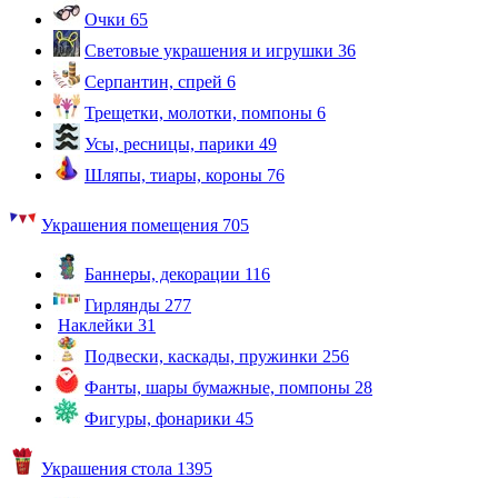
Очки
65
Световые украшения и игрушки
36
Серпантин, спрей
6
Трещетки, молотки, помпоны
6
Усы, ресницы, парики
49
Шляпы, тиары, короны
76
Украшения помещения
705
Баннеры, декорации
116
Гирлянды
277
Наклейки
31
Подвески, каскады, пружинки
256
Фанты, шары бумажные, помпоны
28
Фигуры, фонарики
45
Украшения стола
1395