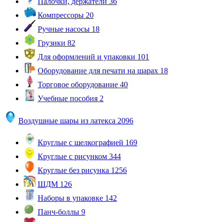
Палочки, держатели
36
Компрессоры
20
Ручные насосы
18
Грузики
82
Для оформлений и упаковки
101
Оборудование для печати на шарах
18
Торговое оборудование
40
Учебные пособия
2
Воздушные шары из латекса
2096
Круглые с шелкографией
169
Круглые с рисунком
344
Круглые без рисунка
1256
ШДМ
126
Наборы в упаковке
142
Панч-боллы
9