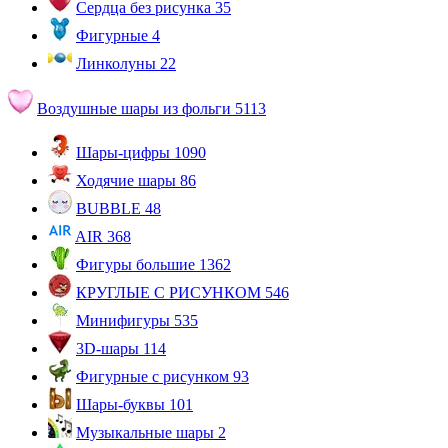
Сердца без рисунка
35
Фигурные
4
Линколуны
22
Воздушные шары из фольги
5113
Шары-цифры
1090
Ходячие шары
86
BUBBLE
48
AIR
368
Фигуры большие
1362
КРУГЛЫЕ С РИСУНКОМ
546
Минифигуры
535
3D-шары
114
Фигурные с рисунком
93
Шары-буквы
101
Музыкальные шары
2