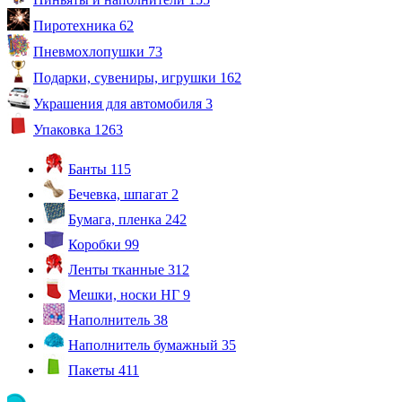
Пиротехника
62
Пневмохлопушки
73
Подарки, сувениры, игрушки
162
Украшения для автомобиля
3
Упаковка
1263
Банты
115
Бечевка, шпагат
2
Бумага, пленка
242
Коробки
99
Ленты тканные
312
Мешки, носки НГ
9
Наполнитель
38
Наполнитель бумажный
35
Пакеты
411