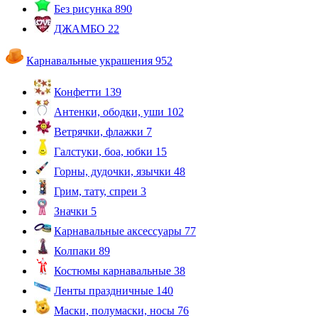
Без рисунка
890
ДЖАМБО
22
Карнавальные украшения
952
Конфетти
139
Антенки, ободки, уши
102
Ветрячки, флажки
7
Галстуки, боа, юбки
15
Горны, дудочки, язычки
48
Грим, тату, спреи
3
Значки
5
Карнавальные аксессуары
77
Колпаки
89
Костюмы карнавальные
38
Ленты праздничные
140
Маски, полумаски, носы
76