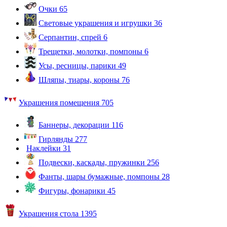
Очки
65
Световые украшения и игрушки
36
Серпантин, спрей
6
Трещетки, молотки, помпоны
6
Усы, ресницы, парики
49
Шляпы, тиары, короны
76
Украшения помещения
705
Баннеры, декорации
116
Гирлянды
277
Наклейки
31
Подвески, каскады, пружинки
256
Фанты, шары бумажные, помпоны
28
Фигуры, фонарики
45
Украшения стола
1395