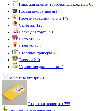
Пики для канапе, трубочки для коктейля
61
Посуда декоративная
14
Прочие украшения стола
149
Салфетки
125
Свечи для торта
591
Скатерти
96
Стаканы
123
Столовые приборы
44
Тарелки
210
Украшения для выпечки
2
Мыльные пузыри
81
Открытки, конверты
755
Пиньяты и наполнители
155