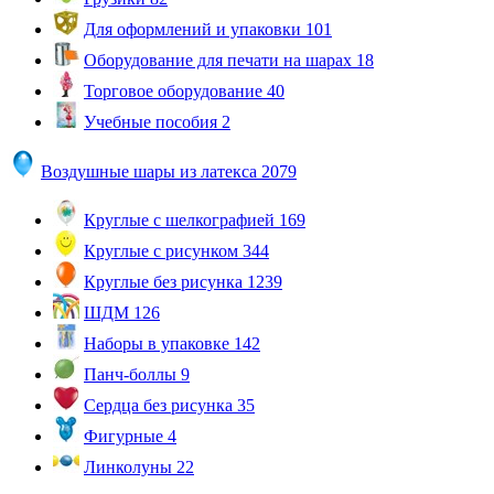
Для оформлений и упаковки
101
Оборудование для печати на шарах
18
Торговое оборудование
40
Учебные пособия
2
Воздушные шары из латекса
2079
Круглые с шелкографией
169
Круглые с рисунком
344
Круглые без рисунка
1239
ШДМ
126
Наборы в упаковке
142
Панч-боллы
9
Сердца без рисунка
35
Фигурные
4
Линколуны
22