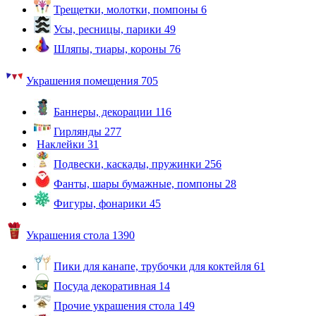
Трещетки, молотки, помпоны
6
Усы, ресницы, парики
49
Шляпы, тиары, короны
76
Украшения помещения
705
Баннеры, декорации
116
Гирлянды
277
Наклейки
31
Подвески, каскады, пружинки
256
Фанты, шары бумажные, помпоны
28
Фигуры, фонарики
45
Украшения стола
1390
Пики для канапе, трубочки для коктейля
61
Посуда декоративная
14
Прочие украшения стола
149