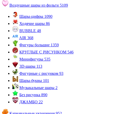
Воздушные шары из фольги
5109
Шары-цифры
1090
Ходячие шары
86
BUBBLE
48
AIR
368
Фигуры большие
1359
КРУГЛЫЕ С РИСУНКОМ
546
Минифигуры
535
3D-шары
113
Фигурные с рисунком
93
Шары-буквы
101
Музыкальные шары
2
Без рисунка
890
ДЖАМБО
22
Карнавальные украшения
952