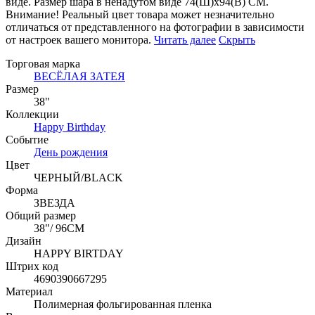
виде. Размер шара в ненадутом виде 74(Ш)x94(В) СМ.
Внимание! Реальный цвет товара может незначительно
отличаться от представленного на фотографии в зависимости
от настроек вашего монитора.
Читать далее
Скрыть
Торговая марка
ВЕСЁЛАЯ ЗАТЕЯ
Размер
38"
Коллекции
Happy Birthday
Событие
День рождения
Цвет
ЧЕРНЫЙ/BLACK
Форма
ЗВЕЗДА
Общий размер
38"/ 96CM
Дизайн
HAPPY BIRTDAY
Штрих код
4690390667295
Материал
Полимерная фольгированная пленка