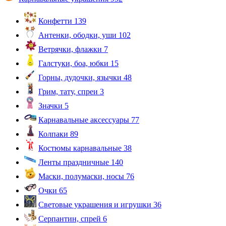
Конфетти
139
Антенки, ободки, уши
102
Ветрячки, флажки
7
Галстуки, боа, юбки
15
Горны, дудочки, язычки
48
Грим, тату, спреи
3
Значки
5
Карнавальные аксессуары
77
Колпаки
89
Костюмы карнавальные
38
Ленты праздничные
140
Маски, полумаски, носы
76
Очки
65
Световые украшения и игрушки
36
Серпантин, спрей
6