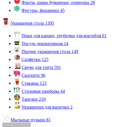
Фанты, шары бумажные, помпоны
28
Фигуры, фонарики
45
Украшения стола
1395
Пики для канапе, трубочки для коктейля
61
Посуда декоративная
14
Прочие украшения стола
149
Салфетки
125
Свечи для торта
591
Скатерти
96
Стаканы
123
Столовые приборы
44
Тарелки
210
Украшения для выпечки
2
Мыльные пузыри
81