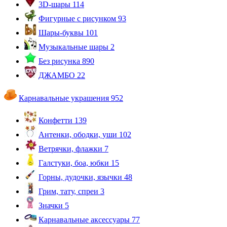
3D-шары
114
Фигурные с рисунком
93
Шары-буквы
101
Музыкальные шары
2
Без рисунка
890
ДЖАМБО
22
Карнавальные украшения
952
Конфетти
139
Антенки, ободки, уши
102
Ветрячки, флажки
7
Галстуки, боа, юбки
15
Горны, дудочки, язычки
48
Грим, тату, спреи
3
Значки
5
Карнавальные аксессуары
77