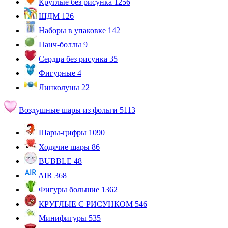
Круглые без рисунка
1256
ШДМ
126
Наборы в упаковке
142
Панч-боллы
9
Сердца без рисунка
35
Фигурные
4
Линколуны
22
Воздушные шары из фольги
5113
Шары-цифры
1090
Ходячие шары
86
BUBBLE
48
AIR
368
Фигуры большие
1362
КРУГЛЫЕ С РИСУНКОМ
546
Минифигуры
535