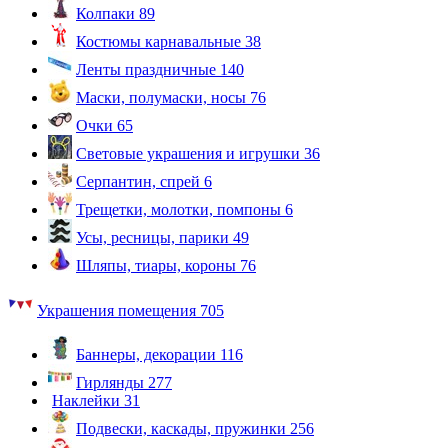
Колпаки
89
Костюмы карнавальные
38
Ленты праздничные
140
Маски, полумаски, носы
76
Очки
65
Световые украшения и игрушки
36
Серпантин, спрей
6
Трещетки, молотки, помпоны
6
Усы, ресницы, парики
49
Шляпы, тиары, короны
76
Украшения помещения
705
Баннеры, декорации
116
Гирлянды
277
Наклейки
31
Подвески, каскады, пружинки
256