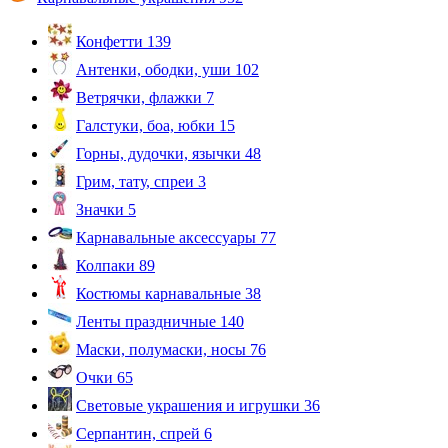
Конфетти
139
Антенки, ободки, уши
102
Ветрячки, флажки
7
Галстуки, боа, юбки
15
Горны, дудочки, язычки
48
Грим, тату, спреи
3
Значки
5
Карнавальные аксессуары
77
Колпаки
89
Костюмы карнавальные
38
Ленты праздничные
140
Маски, полумаски, носы
76
Очки
65
Световые украшения и игрушки
36
Серпантин, спрей
6