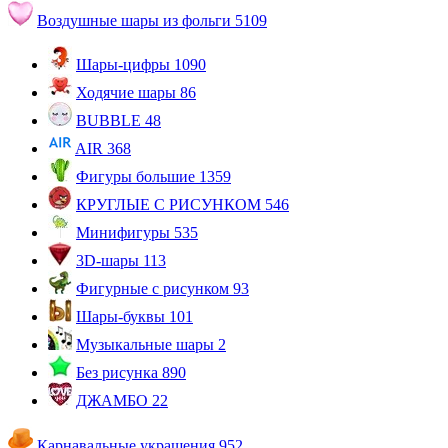
Воздушные шары из фольги
5109
Шары-цифры
1090
Ходячие шары
86
BUBBLE
48
AIR
368
Фигуры большие
1359
КРУГЛЫЕ С РИСУНКОМ
546
Минифигуры
535
3D-шары
113
Фигурные с рисунком
93
Шары-буквы
101
Музыкальные шары
2
Без рисунка
890
ДЖАМБО
22
Карнавальные украшения
952