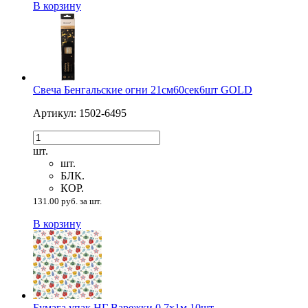
В корзину
Свеча Бенгальские огни 21см60сек6шт GOLD
Артикул: 1502-6495
шт.
шт.
БЛК.
КОР.
131.00 руб. за шт.
В корзину
Бумага упак НГ Варежки 0,7х1м 10шт