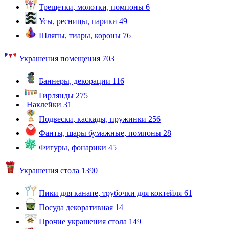
Трещетки, молотки, помпоны
6
Усы, ресницы, парики
49
Шляпы, тиары, короны
76
Украшения помещения
703
Баннеры, декорации
116
Гирлянды
275
Наклейки
31
Подвески, каскады, пружинки
256
Фанты, шары бумажные, помпоны
28
Фигуры, фонарики
45
Украшения стола
1390
Пики для канапе, трубочки для коктейля
61
Посуда декоративная
14
Прочие украшения стола
149