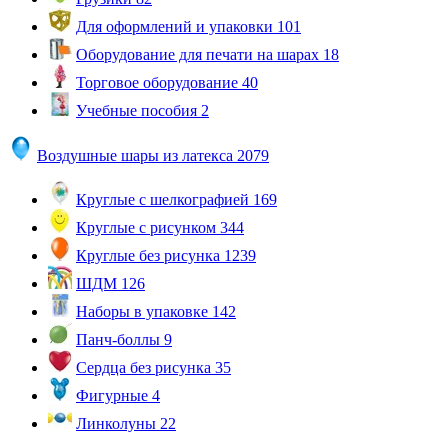
Для оформлений и упаковки
101
Оборудование для печати на шарах
18
Торговое оборудование
40
Учебные пособия
2
Воздушные шары из латекса
2079
Круглые с шелкографией
169
Круглые с рисунком
344
Круглые без рисунка
1239
ШДМ
126
Наборы в упаковке
142
Панч-боллы
9
Сердца без рисунка
35
Фигурные
4
Линколуны
22