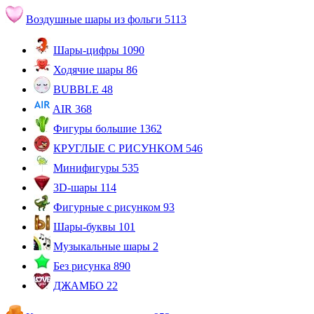
Воздушные шары из фольги
5113
Шары-цифры
1090
Ходячие шары
86
BUBBLE
48
AIR
368
Фигуры большие
1362
КРУГЛЫЕ С РИСУНКОМ
546
Минифигуры
535
3D-шары
114
Фигурные с рисунком
93
Шары-буквы
101
Музыкальные шары
2
Без рисунка
890
ДЖАМБО
22