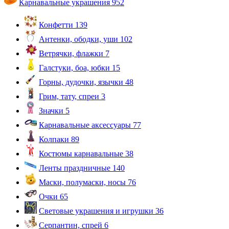
Карнавальные украшения
952
Конфетти
139
Антенки, ободки, уши
102
Ветрячки, флажки
7
Галстуки, боа, юбки
15
Горны, дудочки, язычки
48
Грим, тату, спреи
3
Значки
5
Карнавальные аксессуары
77
Колпаки
89
Костюмы карнавальные
38
Ленты праздничные
140
Маски, полумаски, носы
76
Очки
65
Световые украшения и игрушки
36
Серпантин, спрей
6