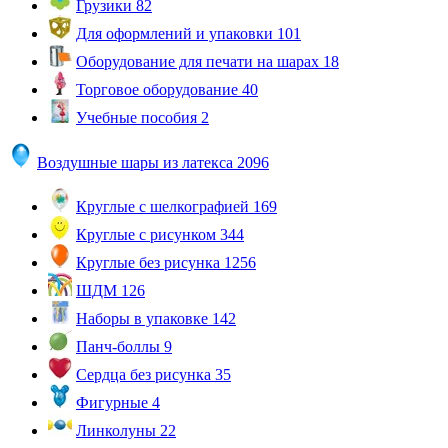
Грузики
82
Для оформлений и упаковки
101
Оборудование для печати на шарах
18
Торговое оборудование
40
Учебные пособия
2
Воздушные шары из латекса
2096
Круглые с шелкографией
169
Круглые с рисунком
344
Круглые без рисунка
1256
ШДМ
126
Наборы в упаковке
142
Панч-боллы
9
Сердца без рисунка
35
Фигурные
4
Линколуны
22