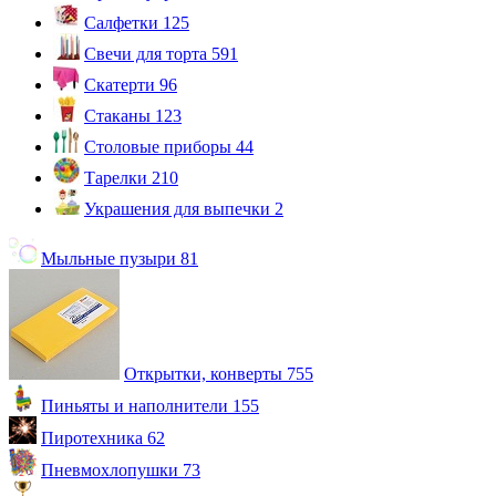
Салфетки
125
Свечи для торта
591
Скатерти
96
Стаканы
123
Столовые приборы
44
Тарелки
210
Украшения для выпечки
2
Мыльные пузыри
81
Открытки, конверты
755
Пиньяты и наполнители
155
Пиротехника
62
Пневмохлопушки
73