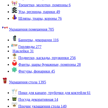
Трещетки, молотки, помпоны
6
Усы, ресницы, парики
49
Шляпы, тиары, короны
76
Украшения помещения
705
Баннеры, декорации
116
Гирлянды
277
Наклейки
31
Подвески, каскады, пружинки
256
Фанты, шары бумажные, помпоны
28
Фигуры, фонарики
45
Украшения стола
1395
Пики для канапе, трубочки для коктейля
61
Посуда декоративная
14
Прочие украшения стола
149