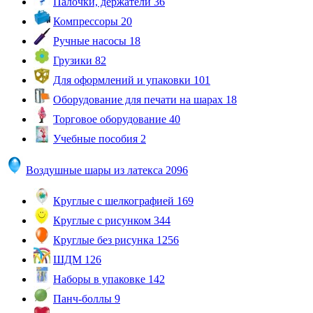
Палочки, держатели
36
Компрессоры
20
Ручные насосы
18
Грузики
82
Для оформлений и упаковки
101
Оборудование для печати на шарах
18
Торговое оборудование
40
Учебные пособия
2
Воздушные шары из латекса
2096
Круглые с шелкографией
169
Круглые с рисунком
344
Круглые без рисунка
1256
ШДМ
126
Наборы в упаковке
142
Панч-боллы
9