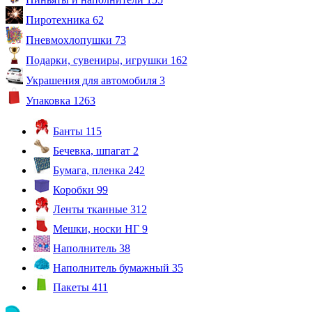
Пиротехника
62
Пневмохлопушки
73
Подарки, сувениры, игрушки
162
Украшения для автомобиля
3
Упаковка
1263
Банты
115
Бечевка, шпагат
2
Бумага, пленка
242
Коробки
99
Ленты тканные
312
Мешки, носки НГ
9
Наполнитель
38
Наполнитель бумажный
35
Пакеты
411