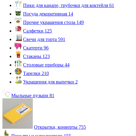
Пики для канапе, трубочки для коктейля
61
Посуда декоративная
14
Прочие украшения стола
149
Салфетки
125
Свечи для торта
591
Скатерти
96
Стаканы
123
Столовые приборы
44
Тарелки
210
Украшения для выпечки
2
Мыльные пузыри
81
Открытки, конверты
755
Пиньяты и наполнители
155