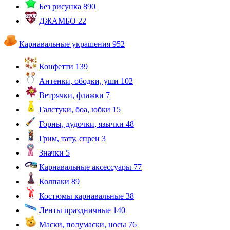
Без рисунка
890
ДЖАМБО
22
Карнавальные украшения
952
Конфетти
139
Антенки, ободки, уши
102
Ветрячки, флажки
7
Галстуки, боа, юбки
15
Горны, дудочки, язычки
48
Грим, тату, спреи
3
Значки
5
Карнавальные аксессуары
77
Колпаки
89
Костюмы карнавальные
38
Ленты праздничные
140
Маски, полумаски, носы
76