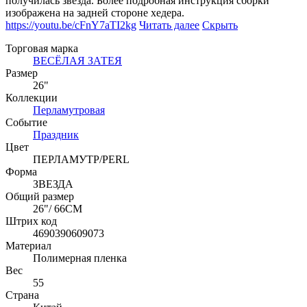
получилась звезда. Более подробная инструкция сборки
изображена на задней стороне хедера.
https://youtu.be/cFnY7aTI2kg
Читать далее
Скрыть
Торговая марка
ВЕСЁЛАЯ ЗАТЕЯ
Размер
26"
Коллекции
Перламутровая
Событие
Праздник
Цвет
ПЕРЛАМУТР/PERL
Форма
ЗВЕЗДА
Общий размер
26"/ 66CM
Штрих код
4690390609073
Материал
Полимерная пленка
Вес
55
Страна