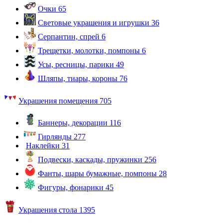
Очки
65
Световые украшения и игрушки
36
Серпантин, спрей
6
Трещетки, молотки, помпоны
6
Усы, ресницы, парики
49
Шляпы, тиары, короны
76
Украшения помещения
705
Баннеры, декорации
116
Гирлянды
277
Наклейки
31
Подвески, каскады, пружинки
256
Фанты, шары бумажные, помпоны
28
Фигуры, фонарики
45
Украшения стола
1395