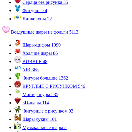
Сердца без рисунка
35
Фигурные
4
Линколуны
22
Воздушные шары из фольги
5113
Шары-цифры
1090
Ходячие шары
86
BUBBLE
48
AIR
368
Фигуры большие
1362
КРУГЛЫЕ С РИСУНКОМ
546
Минифигуры
535
3D-шары
114
Фигурные с рисунком
93
Шары-буквы
101
Музыкальные шары
2