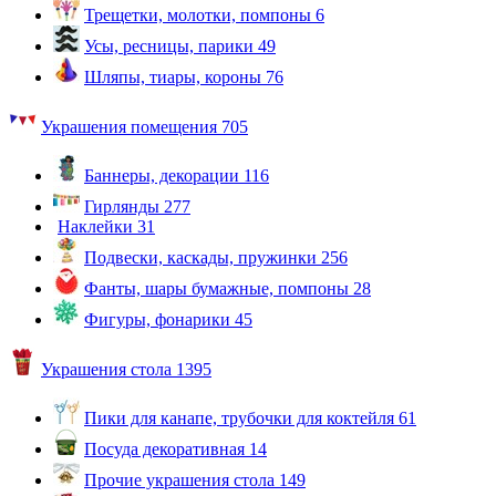
Трещетки, молотки, помпоны
6
Усы, ресницы, парики
49
Шляпы, тиары, короны
76
Украшения помещения
705
Баннеры, декорации
116
Гирлянды
277
Наклейки
31
Подвески, каскады, пружинки
256
Фанты, шары бумажные, помпоны
28
Фигуры, фонарики
45
Украшения стола
1395
Пики для канапе, трубочки для коктейля
61
Посуда декоративная
14
Прочие украшения стола
149