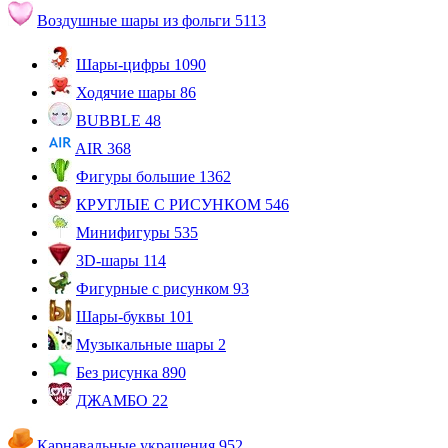
Воздушные шары из фольги
5113
Шары-цифры
1090
Ходячие шары
86
BUBBLE
48
AIR
368
Фигуры большие
1362
КРУГЛЫЕ С РИСУНКОМ
546
Минифигуры
535
3D-шары
114
Фигурные с рисунком
93
Шары-буквы
101
Музыкальные шары
2
Без рисунка
890
ДЖАМБО
22
Карнавальные украшения
952