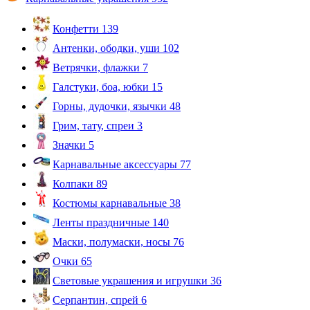
Конфетти
139
Антенки, ободки, уши
102
Ветрячки, флажки
7
Галстуки, боа, юбки
15
Горны, дудочки, язычки
48
Грим, тату, спреи
3
Значки
5
Карнавальные аксессуары
77
Колпаки
89
Костюмы карнавальные
38
Ленты праздничные
140
Маски, полумаски, носы
76
Очки
65
Световые украшения и игрушки
36
Серпантин, спрей
6