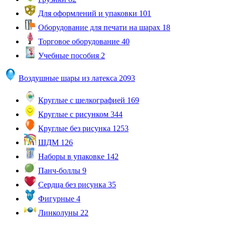
Для оформлений и упаковки
101
Оборудование для печати на шарах
18
Торговое оборудование
40
Учебные пособия
2
Воздушные шары из латекса
2093
Круглые с шелкографией
169
Круглые с рисунком
344
Круглые без рисунка
1253
ШДМ
126
Наборы в упаковке
142
Панч-боллы
9
Сердца без рисунка
35
Фигурные
4
Линколуны
22