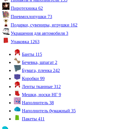
Пиротехника
62
Пневмохлопушки
73
Подарки, сувениры, игрушки
162
Украшения для автомобиля
3
Упаковка
1263
Банты
115
Бечевка, шпагат
2
Бумага, пленка
242
Коробки
99
Ленты тканные
312
Мешки, носки НГ
9
Наполнитель
38
Наполнитель бумажный
35
Пакеты
411