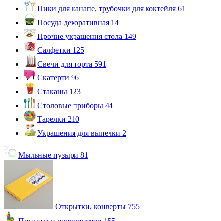
Пики для канапе, трубочки для коктейля
61
Посуда декоративная
14
Прочие украшения стола
149
Салфетки
125
Свечи для торта
591
Скатерти
96
Стаканы
123
Столовые приборы
44
Тарелки
210
Украшения для выпечки
2
Мыльные пузыри
81
Открытки, конверты
755
Пиньяты и наполнители
155