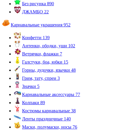
Без рисунка
890
ДЖАМБО
22
Карнавальные украшения
952
Конфетти
139
Антенки, ободки, уши
102
Ветрячки, флажки
7
Галстуки, боа, юбки
15
Горны, дудочки, язычки
48
Грим, тату, спреи
3
Значки
5
Карнавальные аксессуары
77
Колпаки
89
Костюмы карнавальные
38
Ленты праздничные
140
Маски, полумаски, носы
76