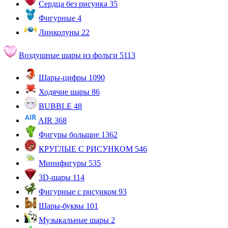
Сердца без рисунка
35
Фигурные
4
Линколуны
22
Воздушные шары из фольги
5113
Шары-цифры
1090
Ходячие шары
86
BUBBLE
48
AIR
368
Фигуры большие
1362
КРУГЛЫЕ С РИСУНКОМ
546
Минифигуры
535
3D-шары
114
Фигурные с рисунком
93
Шары-буквы
101
Музыкальные шары
2