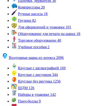
Палочки, держатели
36
Компрессоры
20
Ручные насосы
18
Грузики
82
Для оформлений и упаковки
101
Оборудование для печати на шарах
18
Торговое оборудование
40
Учебные пособия
2
Воздушные шары из латекса
2096
Круглые с шелкографией
169
Круглые с рисунком
344
Круглые без рисунка
1256
ШДМ
126
Наборы в упаковке
142
Панч-боллы
9