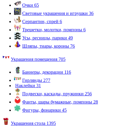
Очки
65
Световые украшения и игрушки
36
Серпантин, спрей
6
Трещетки, молотки, помпоны
6
Усы, ресницы, парики
49
Шляпы, тиары, короны
76
Украшения помещения
705
Баннеры, декорации
116
Гирлянды
277
Наклейки
31
Подвески, каскады, пружинки
256
Фанты, шары бумажные, помпоны
28
Фигуры, фонарики
45
Украшения стола
1395