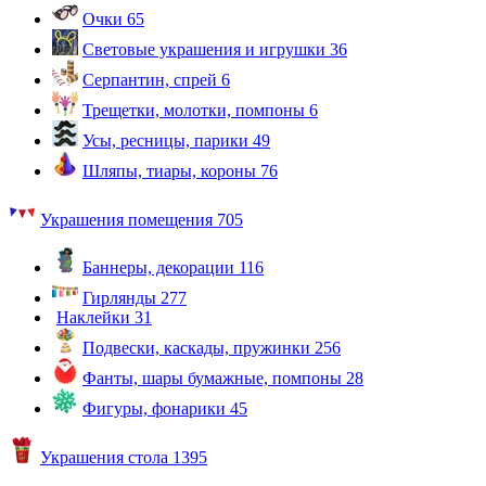
Очки
65
Световые украшения и игрушки
36
Серпантин, спрей
6
Трещетки, молотки, помпоны
6
Усы, ресницы, парики
49
Шляпы, тиары, короны
76
Украшения помещения
705
Баннеры, декорации
116
Гирлянды
277
Наклейки
31
Подвески, каскады, пружинки
256
Фанты, шары бумажные, помпоны
28
Фигуры, фонарики
45
Украшения стола
1395