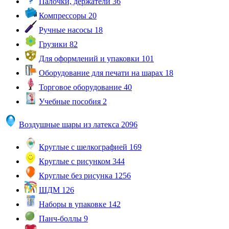
Палочки, держатели
36
Компрессоры
20
Ручные насосы
18
Грузики
82
Для оформлений и упаковки
101
Оборудование для печати на шарах
18
Торговое оборудование
40
Учебные пособия
2
Воздушные шары из латекса
2096
Круглые с шелкографией
169
Круглые с рисунком
344
Круглые без рисунка
1256
ШДМ
126
Наборы в упаковке
142
Панч-боллы
9