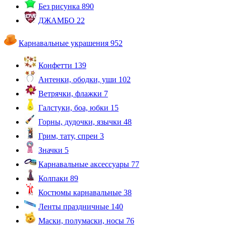
Без рисунка
890
ДЖАМБО
22
Карнавальные украшения
952
Конфетти
139
Антенки, ободки, уши
102
Ветрячки, флажки
7
Галстуки, боа, юбки
15
Горны, дудочки, язычки
48
Грим, тату, спреи
3
Значки
5
Карнавальные аксессуары
77
Колпаки
89
Костюмы карнавальные
38
Ленты праздничные
140
Маски, полумаски, носы
76