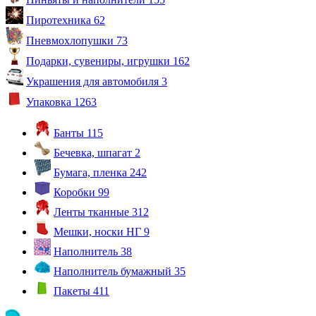
Пиротехника
62
Пневмохлопушки
73
Подарки, сувениры, игрушки
162
Украшения для автомобиля
3
Упаковка
1263
Банты
115
Бечевка, шпагат
2
Бумага, пленка
242
Коробки
99
Ленты тканные
312
Мешки, носки НГ
9
Наполнитель
38
Наполнитель бумажный
35
Пакеты
411