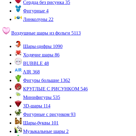
Сердца без рисунка
35
Фигурные
4
Линколуны
22
Воздушные шары из фольги
5113
Шары-цифры
1090
Ходячие шары
86
BUBBLE
48
AIR
368
Фигуры большие
1362
КРУГЛЫЕ С РИСУНКОМ
546
Минифигуры
535
3D-шары
114
Фигурные с рисунком
93
Шары-буквы
101
Музыкальные шары
2