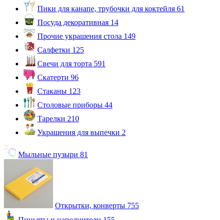
Пики для канапе, трубочки для коктейля
61
Посуда декоративная
14
Прочие украшения стола
149
Салфетки
125
Свечи для торта
591
Скатерти
96
Стаканы
123
Столовые приборы
44
Тарелки
210
Украшения для выпечки
2
Мыльные пузыри
81
Открытки, конверты
755
Пиньяты и наполнители
155