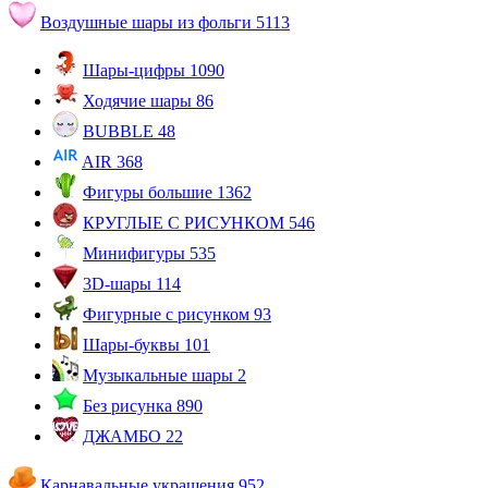
Воздушные шары из фольги
5113
Шары-цифры
1090
Ходячие шары
86
BUBBLE
48
AIR
368
Фигуры большие
1362
КРУГЛЫЕ С РИСУНКОМ
546
Минифигуры
535
3D-шары
114
Фигурные с рисунком
93
Шары-буквы
101
Музыкальные шары
2
Без рисунка
890
ДЖАМБО
22
Карнавальные украшения
952