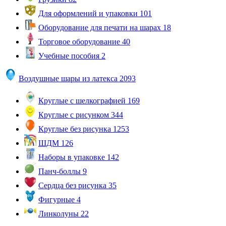
Для оформлений и упаковки
101
Оборудование для печати на шарах
18
Торговое оборудование
40
Учебные пособия
2
Воздушные шары из латекса
2093
Круглые с шелкографией
169
Круглые с рисунком
344
Круглые без рисунка
1253
ШДМ
126
Наборы в упаковке
142
Панч-боллы
9
Сердца без рисунка
35
Фигурные
4
Линколуны
22