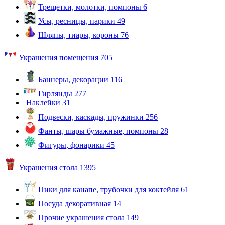
Трещетки, молотки, помпоны
6
Усы, ресницы, парики
49
Шляпы, тиары, короны
76
Украшения помещения
705
Баннеры, декорации
116
Гирлянды
277
Наклейки
31
Подвески, каскады, пружинки
256
Фанты, шары бумажные, помпоны
28
Фигуры, фонарики
45
Украшения стола
1395
Пики для канапе, трубочки для коктейля
61
Посуда декоративная
14
Прочие украшения стола
149