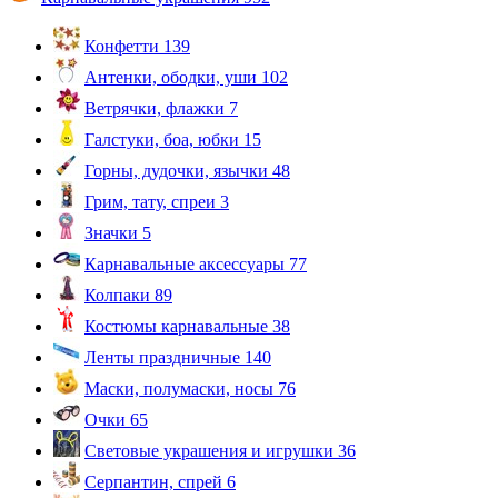
Конфетти
139
Антенки, ободки, уши
102
Ветрячки, флажки
7
Галстуки, боа, юбки
15
Горны, дудочки, язычки
48
Грим, тату, спреи
3
Значки
5
Карнавальные аксессуары
77
Колпаки
89
Костюмы карнавальные
38
Ленты праздничные
140
Маски, полумаски, носы
76
Очки
65
Световые украшения и игрушки
36
Серпантин, спрей
6