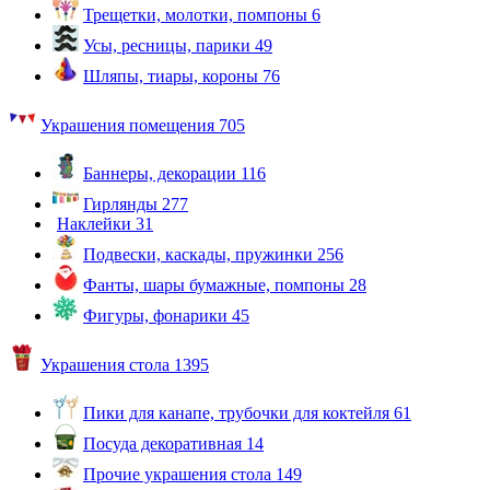
Трещетки, молотки, помпоны
6
Усы, ресницы, парики
49
Шляпы, тиары, короны
76
Украшения помещения
705
Баннеры, декорации
116
Гирлянды
277
Наклейки
31
Подвески, каскады, пружинки
256
Фанты, шары бумажные, помпоны
28
Фигуры, фонарики
45
Украшения стола
1395
Пики для канапе, трубочки для коктейля
61
Посуда декоративная
14
Прочие украшения стола
149