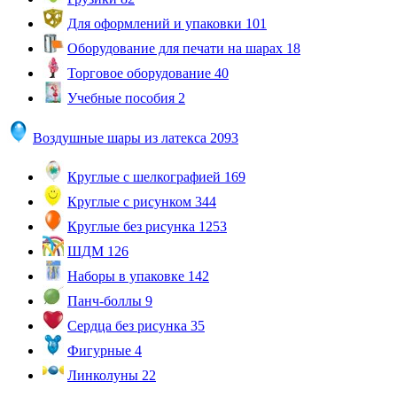
Для оформлений и упаковки
101
Оборудование для печати на шарах
18
Торговое оборудование
40
Учебные пособия
2
Воздушные шары из латекса
2093
Круглые с шелкографией
169
Круглые с рисунком
344
Круглые без рисунка
1253
ШДМ
126
Наборы в упаковке
142
Панч-боллы
9
Сердца без рисунка
35
Фигурные
4
Линколуны
22