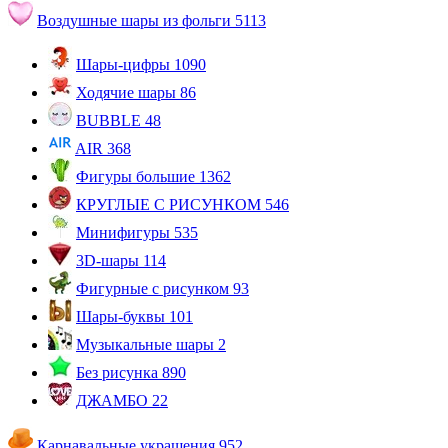
Воздушные шары из фольги
5113
Шары-цифры
1090
Ходячие шары
86
BUBBLE
48
AIR
368
Фигуры большие
1362
КРУГЛЫЕ С РИСУНКОМ
546
Минифигуры
535
3D-шары
114
Фигурные с рисунком
93
Шары-буквы
101
Музыкальные шары
2
Без рисунка
890
ДЖАМБО
22
Карнавальные украшения
952