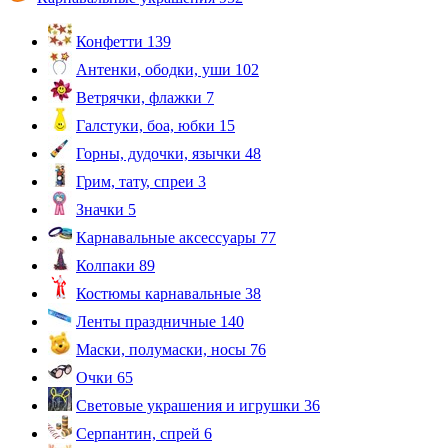
Конфетти
139
Антенки, ободки, уши
102
Ветрячки, флажки
7
Галстуки, боа, юбки
15
Горны, дудочки, язычки
48
Грим, тату, спреи
3
Значки
5
Карнавальные аксессуары
77
Колпаки
89
Костюмы карнавальные
38
Ленты праздничные
140
Маски, полумаски, носы
76
Очки
65
Световые украшения и игрушки
36
Серпантин, спрей
6