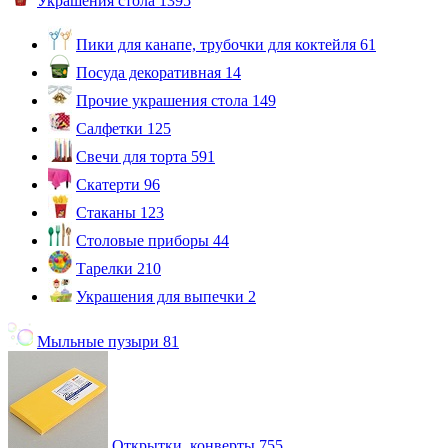
Украшения стола
1395
Пики для канапе, трубочки для коктейля
61
Посуда декоративная
14
Прочие украшения стола
149
Салфетки
125
Свечи для торта
591
Скатерти
96
Стаканы
123
Столовые приборы
44
Тарелки
210
Украшения для выпечки
2
Мыльные пузыри
81
Открытки, конверты
755