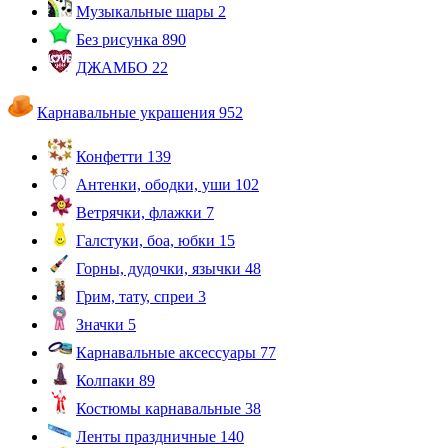
Музыкальные шары
2
Без рисунка
890
ДЖАМБО
22
Карнавальные украшения
952
Конфетти
139
Антенки, ободки, уши
102
Ветрячки, флажки
7
Галстуки, боа, юбки
15
Горны, дудочки, язычки
48
Грим, тату, спреи
3
Значки
5
Карнавальные аксессуары
77
Колпаки
89
Костюмы карнавальные
38
Ленты праздничные
140