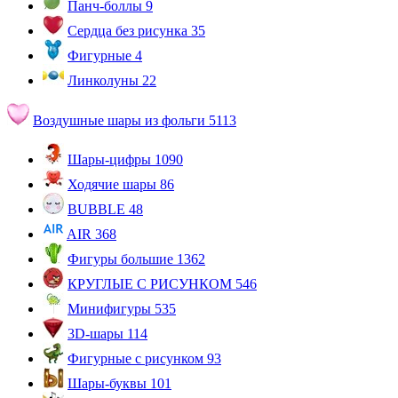
Панч-боллы
9
Сердца без рисунка
35
Фигурные
4
Линколуны
22
Воздушные шары из фольги
5113
Шары-цифры
1090
Ходячие шары
86
BUBBLE
48
AIR
368
Фигуры большие
1362
КРУГЛЫЕ С РИСУНКОМ
546
Минифигуры
535
3D-шары
114
Фигурные с рисунком
93
Шары-буквы
101