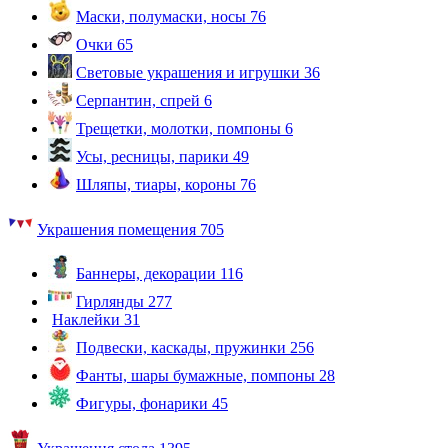
Маски, полумаски, носы
76
Очки
65
Световые украшения и игрушки
36
Серпантин, спрей
6
Трещетки, молотки, помпоны
6
Усы, ресницы, парики
49
Шляпы, тиары, короны
76
Украшения помещения
705
Баннеры, декорации
116
Гирлянды
277
Наклейки
31
Подвески, каскады, пружинки
256
Фанты, шары бумажные, помпоны
28
Фигуры, фонарики
45