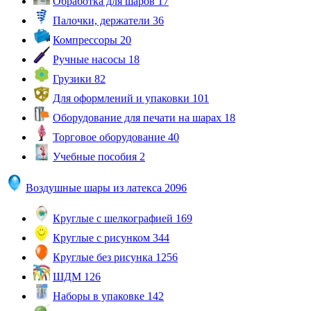
Обработка для шаров
17
Палочки, держатели
36
Компрессоры
20
Ручные насосы
18
Грузики
82
Для оформлений и упаковки
101
Оборудование для печати на шарах
18
Торговое оборудование
40
Учебные пособия
2
Воздушные шары из латекса
2096
Круглые с шелкографией
169
Круглые с рисунком
344
Круглые без рисунка
1256
ШДМ
126
Наборы в упаковке
142