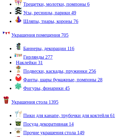
Трещетки, молотки, помпоны
6
Усы, ресницы, парики
49
Шляпы, тиары, короны
76
Украшения помещения
705
Баннеры, декорации
116
Гирлянды
277
Наклейки
31
Подвески, каскады, пружинки
256
Фанты, шары бумажные, помпоны
28
Фигуры, фонарики
45
Украшения стола
1395
Пики для канапе, трубочки для коктейля
61
Посуда декоративная
14
Прочие украшения стола
149