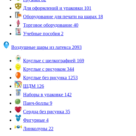
Для оформлений и упаковки
101
Оборудование для печати на шарах
18
Торговое оборудование
40
Учебные пособия
2
Воздушные шары из латекса
2093
Круглые с шелкографией
169
Круглые с рисунком
344
Круглые без рисунка
1253
ШДМ
126
Наборы в упаковке
142
Панч-боллы
9
Сердца без рисунка
35
Фигурные
4
Линколуны
22