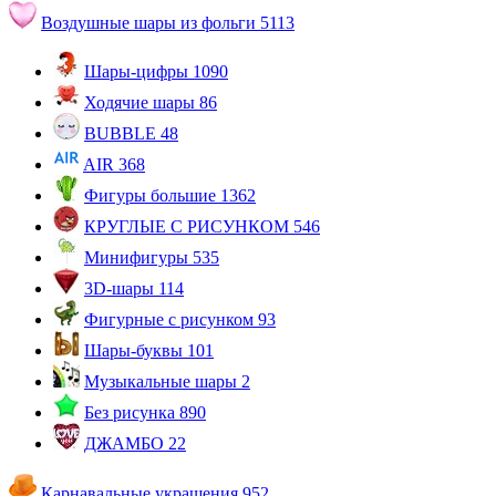
Воздушные шары из фольги
5113
Шары-цифры
1090
Ходячие шары
86
BUBBLE
48
AIR
368
Фигуры большие
1362
КРУГЛЫЕ С РИСУНКОМ
546
Минифигуры
535
3D-шары
114
Фигурные с рисунком
93
Шары-буквы
101
Музыкальные шары
2
Без рисунка
890
ДЖАМБО
22
Карнавальные украшения
952