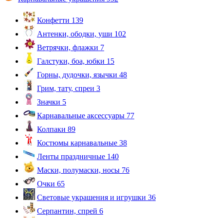
Конфетти
139
Антенки, ободки, уши
102
Ветрячки, флажки
7
Галстуки, боа, юбки
15
Горны, дудочки, язычки
48
Грим, тату, спреи
3
Значки
5
Карнавальные аксессуары
77
Колпаки
89
Костюмы карнавальные
38
Ленты праздничные
140
Маски, полумаски, носы
76
Очки
65
Световые украшения и игрушки
36
Серпантин, спрей
6