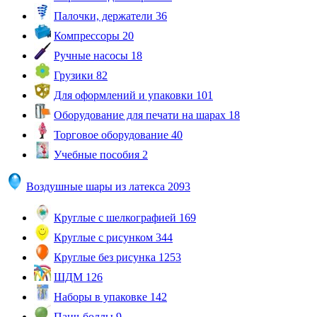
Палочки, держатели
36
Компрессоры
20
Ручные насосы
18
Грузики
82
Для оформлений и упаковки
101
Оборудование для печати на шарах
18
Торговое оборудование
40
Учебные пособия
2
Воздушные шары из латекса
2093
Круглые с шелкографией
169
Круглые с рисунком
344
Круглые без рисунка
1253
ШДМ
126
Наборы в упаковке
142
Панч-боллы
9