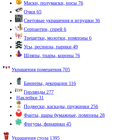
Маски, полумаски, носы
76
Очки
65
Световые украшения и игрушки
36
Серпантин, спрей
6
Трещетки, молотки, помпоны
6
Усы, ресницы, парики
49
Шляпы, тиары, короны
76
Украшения помещения
705
Баннеры, декорации
116
Гирлянды
277
Наклейки
31
Подвески, каскады, пружинки
256
Фанты, шары бумажные, помпоны
28
Фигуры, фонарики
45
Украшения стола
1395