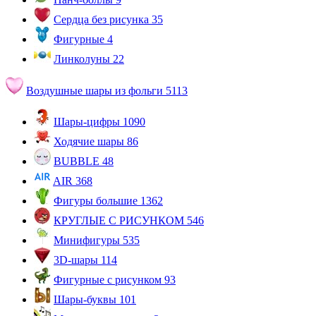
Сердца без рисунка
35
Фигурные
4
Линколуны
22
Воздушные шары из фольги
5113
Шары-цифры
1090
Ходячие шары
86
BUBBLE
48
AIR
368
Фигуры большие
1362
КРУГЛЫЕ С РИСУНКОМ
546
Минифигуры
535
3D-шары
114
Фигурные с рисунком
93
Шары-буквы
101