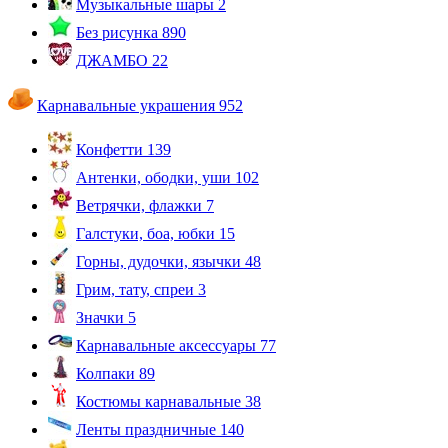
Музыкальные шары
2
Без рисунка
890
ДЖАМБО
22
Карнавальные украшения
952
Конфетти
139
Антенки, ободки, уши
102
Ветрячки, флажки
7
Галстуки, боа, юбки
15
Горны, дудочки, язычки
48
Грим, тату, спреи
3
Значки
5
Карнавальные аксессуары
77
Колпаки
89
Костюмы карнавальные
38
Ленты праздничные
140