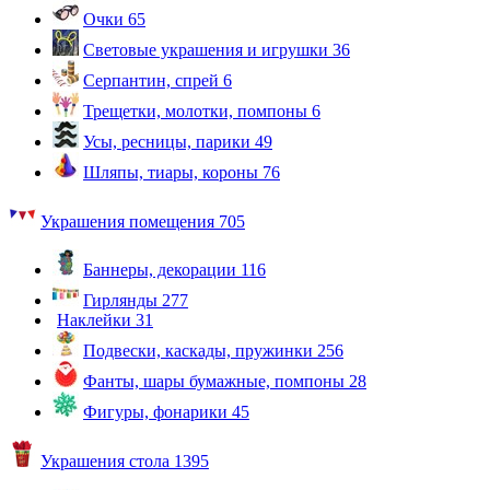
Очки
65
Световые украшения и игрушки
36
Серпантин, спрей
6
Трещетки, молотки, помпоны
6
Усы, ресницы, парики
49
Шляпы, тиары, короны
76
Украшения помещения
705
Баннеры, декорации
116
Гирлянды
277
Наклейки
31
Подвески, каскады, пружинки
256
Фанты, шары бумажные, помпоны
28
Фигуры, фонарики
45
Украшения стола
1395