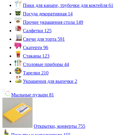
Пики для канапе, трубочки для коктейля
61
Посуда декоративная
14
Прочие украшения стола
149
Салфетки
125
Свечи для торта
591
Скатерти
96
Стаканы
123
Столовые приборы
44
Тарелки
210
Украшения для выпечки
2
Мыльные пузыри
81
Открытки, конверты
755
Пиньяты и наполнители
155