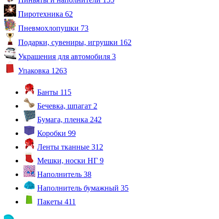
Пиротехника
62
Пневмохлопушки
73
Подарки, сувениры, игрушки
162
Украшения для автомобиля
3
Упаковка
1263
Банты
115
Бечевка, шпагат
2
Бумага, пленка
242
Коробки
99
Ленты тканные
312
Мешки, носки НГ
9
Наполнитель
38
Наполнитель бумажный
35
Пакеты
411