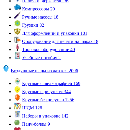
Палочки, держатели
36
Компрессоры
20
Ручные насосы
18
Грузики
82
Для оформлений и упаковки
101
Оборудование для печати на шарах
18
Торговое оборудование
40
Учебные пособия
2
Воздушные шары из латекса
2096
Круглые с шелкографией
169
Круглые с рисунком
344
Круглые без рисунка
1256
ШДМ
126
Наборы в упаковке
142
Панч-боллы
9