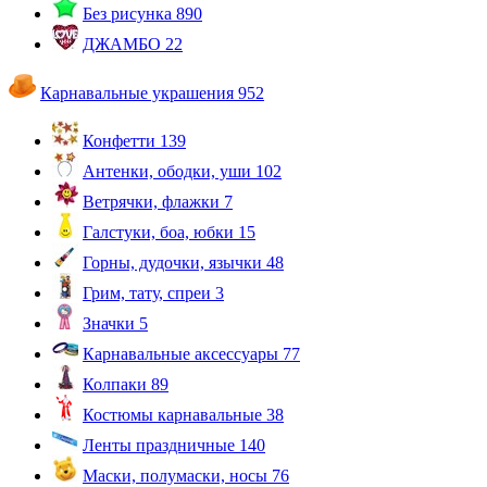
Без рисунка
890
ДЖАМБО
22
Карнавальные украшения
952
Конфетти
139
Антенки, ободки, уши
102
Ветрячки, флажки
7
Галстуки, боа, юбки
15
Горны, дудочки, язычки
48
Грим, тату, спреи
3
Значки
5
Карнавальные аксессуары
77
Колпаки
89
Костюмы карнавальные
38
Ленты праздничные
140
Маски, полумаски, носы
76