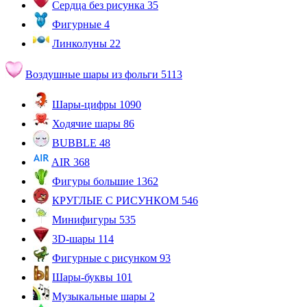
Сердца без рисунка
35
Фигурные
4
Линколуны
22
Воздушные шары из фольги
5113
Шары-цифры
1090
Ходячие шары
86
BUBBLE
48
AIR
368
Фигуры большие
1362
КРУГЛЫЕ С РИСУНКОМ
546
Минифигуры
535
3D-шары
114
Фигурные с рисунком
93
Шары-буквы
101
Музыкальные шары
2