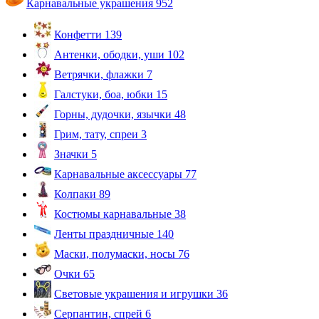
Карнавальные украшения
952
Конфетти
139
Антенки, ободки, уши
102
Ветрячки, флажки
7
Галстуки, боа, юбки
15
Горны, дудочки, язычки
48
Грим, тату, спреи
3
Значки
5
Карнавальные аксессуары
77
Колпаки
89
Костюмы карнавальные
38
Ленты праздничные
140
Маски, полумаски, носы
76
Очки
65
Световые украшения и игрушки
36
Серпантин, спрей
6