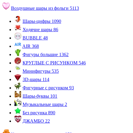
Воздушные шары из фольги
5113
Шары-цифры
1090
Ходячие шары
86
BUBBLE
48
AIR
368
Фигуры большие
1362
КРУГЛЫЕ С РИСУНКОМ
546
Минифигуры
535
3D-шары
114
Фигурные с рисунком
93
Шары-буквы
101
Музыкальные шары
2
Без рисунка
890
ДЖАМБО
22