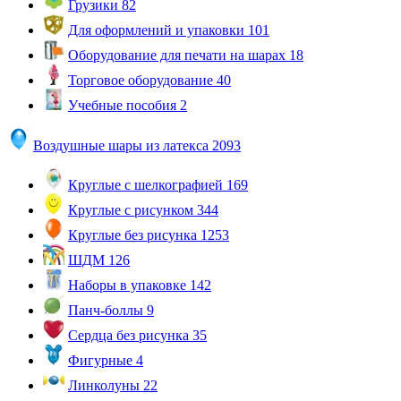
Грузики
82
Для оформлений и упаковки
101
Оборудование для печати на шарах
18
Торговое оборудование
40
Учебные пособия
2
Воздушные шары из латекса
2093
Круглые с шелкографией
169
Круглые с рисунком
344
Круглые без рисунка
1253
ШДМ
126
Наборы в упаковке
142
Панч-боллы
9
Сердца без рисунка
35
Фигурные
4
Линколуны
22