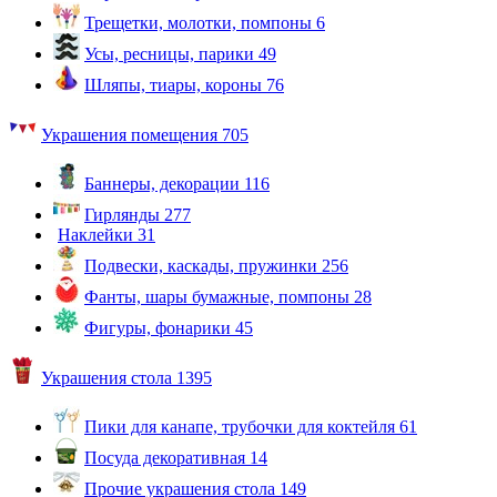
Трещетки, молотки, помпоны
6
Усы, ресницы, парики
49
Шляпы, тиары, короны
76
Украшения помещения
705
Баннеры, декорации
116
Гирлянды
277
Наклейки
31
Подвески, каскады, пружинки
256
Фанты, шары бумажные, помпоны
28
Фигуры, фонарики
45
Украшения стола
1395
Пики для канапе, трубочки для коктейля
61
Посуда декоративная
14
Прочие украшения стола
149