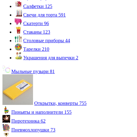
Салфетки
125
Свечи для торта
591
Скатерти
96
Стаканы
123
Столовые приборы
44
Тарелки
210
Украшения для выпечки
2
Мыльные пузыри
81
Открытки, конверты
755
Пиньяты и наполнители
155
Пиротехника
62
Пневмохлопушки
73