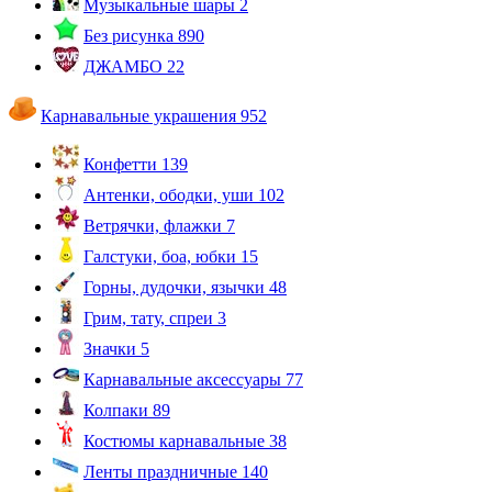
Музыкальные шары
2
Без рисунка
890
ДЖАМБО
22
Карнавальные украшения
952
Конфетти
139
Антенки, ободки, уши
102
Ветрячки, флажки
7
Галстуки, боа, юбки
15
Горны, дудочки, язычки
48
Грим, тату, спреи
3
Значки
5
Карнавальные аксессуары
77
Колпаки
89
Костюмы карнавальные
38
Ленты праздничные
140