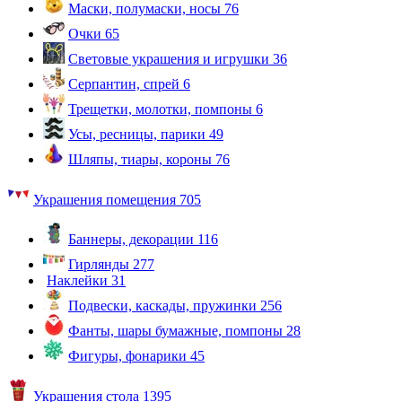
Маски, полумаски, носы
76
Очки
65
Световые украшения и игрушки
36
Серпантин, спрей
6
Трещетки, молотки, помпоны
6
Усы, ресницы, парики
49
Шляпы, тиары, короны
76
Украшения помещения
705
Баннеры, декорации
116
Гирлянды
277
Наклейки
31
Подвески, каскады, пружинки
256
Фанты, шары бумажные, помпоны
28
Фигуры, фонарики
45
Украшения стола
1395