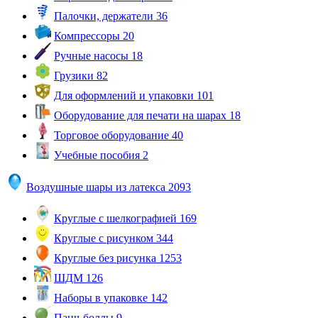
Палочки, держатели
36
Компрессоры
20
Ручные насосы
18
Грузики
82
Для оформлений и упаковки
101
Оборудование для печати на шарах
18
Торговое оборудование
40
Учебные пособия
2
Воздушные шары из латекса
2093
Круглые с шелкографией
169
Круглые с рисунком
344
Круглые без рисунка
1253
ШДМ
126
Наборы в упаковке
142
Панч-боллы
9