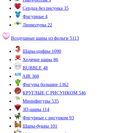
Сердца без рисунка
35
Фигурные
4
Линколуны
22
Воздушные шары из фольги
5113
Шары-цифры
1090
Ходячие шары
86
BUBBLE
48
AIR
368
Фигуры большие
1362
КРУГЛЫЕ С РИСУНКОМ
546
Минифигуры
535
3D-шары
114
Фигурные с рисунком
93
Шары-буквы
101