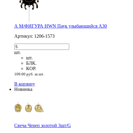
А М/ФИГУРА HWN Паук улыбающийся А30
Артикул: 1206-1573
шт.
шт.
БЛК.
КОР.
109.00 руб. за шт.
В корзину
Новинка
Свеча Череп золотой 3шт/G