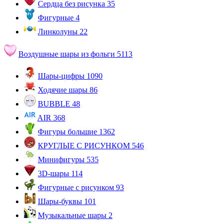
Сердца без рисунка
35
Фигурные
4
Линколуны
22
Воздушные шары из фольги
5113
Шары-цифры
1090
Ходячие шары
86
BUBBLE
48
AIR
368
Фигуры большие
1362
КРУГЛЫЕ С РИСУНКОМ
546
Минифигуры
535
3D-шары
114
Фигурные с рисунком
93
Шары-буквы
101
Музыкальные шары
2