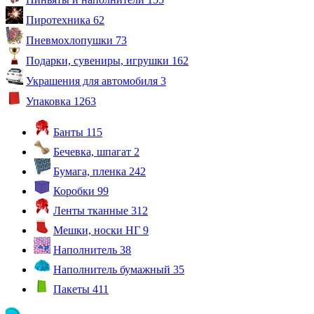
Пиротехника
62
Пневмохлопушки
73
Подарки, сувениры, игрушки
162
Украшения для автомобиля
3
Упаковка
1263
Банты
115
Бечевка, шпагат
2
Бумага, пленка
242
Коробки
99
Ленты тканные
312
Мешки, носки НГ
9
Наполнитель
38
Наполнитель бумажный
35
Пакеты
411