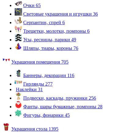
Очки
65
Световые украшения и игрушки
36
Серпантин, спрей
6
Трещетки, молотки, помпоны
6
Усы, ресницы, парики
49
Шляпы, тиары, короны
76
Украшения помещения
705
Баннеры, декорации
116
Гирлянды
277
Наклейки
31
Подвески, каскады, пружинки
256
Фанты, шары бумажные, помпоны
28
Фигуры, фонарики
45
Украшения стола
1395