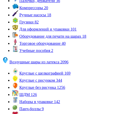
Палочки, держатели
36
Компрессоры
20
Ручные насосы
18
Грузики
82
Для оформлений и упаковки
101
Оборудование для печати на шарах
18
Торговое оборудование
40
Учебные пособия
2
Воздушные шары из латекса
2096
Круглые с шелкографией
169
Круглые с рисунком
344
Круглые без рисунка
1256
ШДМ
126
Наборы в упаковке
142
Панч-боллы
9