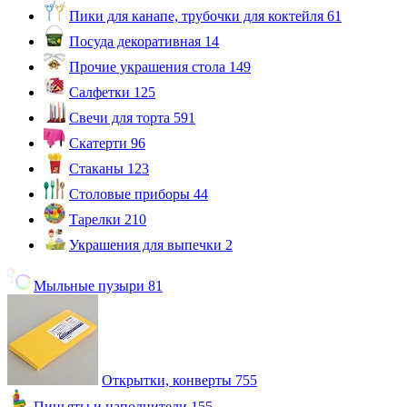
Пики для канапе, трубочки для коктейля
61
Посуда декоративная
14
Прочие украшения стола
149
Салфетки
125
Свечи для торта
591
Скатерти
96
Стаканы
123
Столовые приборы
44
Тарелки
210
Украшения для выпечки
2
Мыльные пузыри
81
Открытки, конверты
755
Пиньяты и наполнители
155