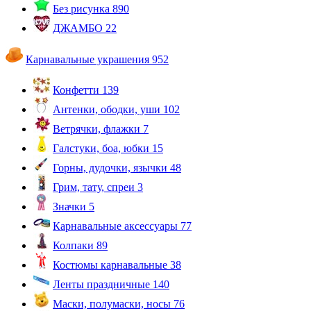
Без рисунка
890
ДЖАМБО
22
Карнавальные украшения
952
Конфетти
139
Антенки, ободки, уши
102
Ветрячки, флажки
7
Галстуки, боа, юбки
15
Горны, дудочки, язычки
48
Грим, тату, спреи
3
Значки
5
Карнавальные аксессуары
77
Колпаки
89
Костюмы карнавальные
38
Ленты праздничные
140
Маски, полумаски, носы
76