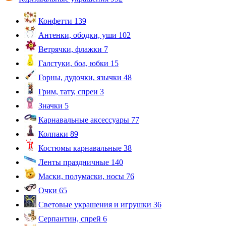
Конфетти
139
Антенки, ободки, уши
102
Ветрячки, флажки
7
Галстуки, боа, юбки
15
Горны, дудочки, язычки
48
Грим, тату, спреи
3
Значки
5
Карнавальные аксессуары
77
Колпаки
89
Костюмы карнавальные
38
Ленты праздничные
140
Маски, полумаски, носы
76
Очки
65
Световые украшения и игрушки
36
Серпантин, спрей
6