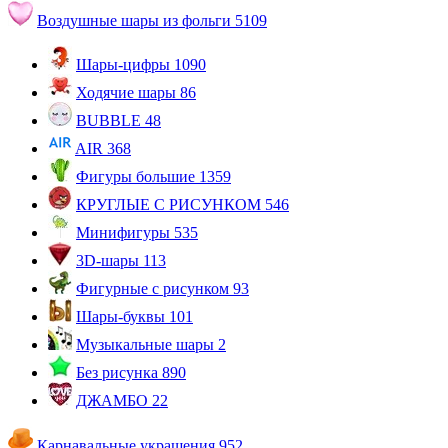
Воздушные шары из фольги
5109
Шары-цифры
1090
Ходячие шары
86
BUBBLE
48
AIR
368
Фигуры большие
1359
КРУГЛЫЕ С РИСУНКОМ
546
Минифигуры
535
3D-шары
113
Фигурные с рисунком
93
Шары-буквы
101
Музыкальные шары
2
Без рисунка
890
ДЖАМБО
22
Карнавальные украшения
952