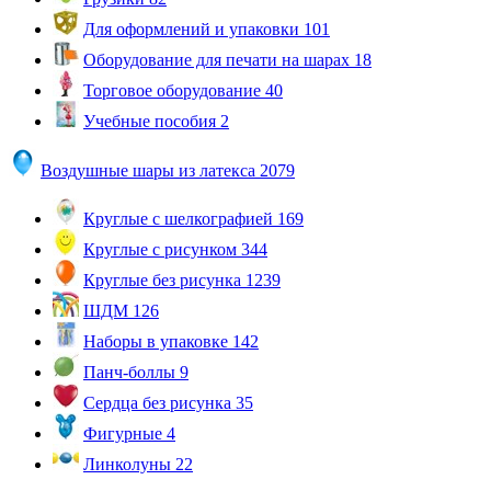
Для оформлений и упаковки
101
Оборудование для печати на шарах
18
Торговое оборудование
40
Учебные пособия
2
Воздушные шары из латекса
2079
Круглые с шелкографией
169
Круглые с рисунком
344
Круглые без рисунка
1239
ШДМ
126
Наборы в упаковке
142
Панч-боллы
9
Сердца без рисунка
35
Фигурные
4
Линколуны
22