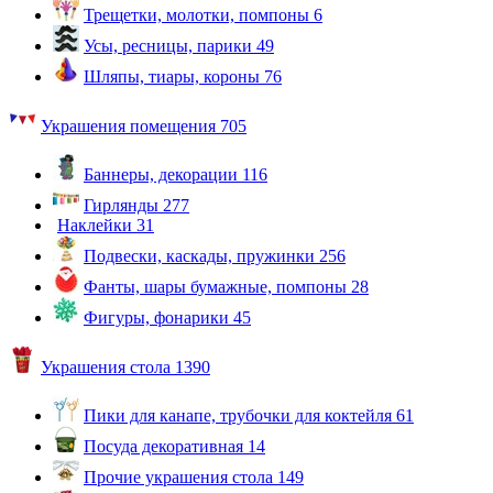
Трещетки, молотки, помпоны
6
Усы, ресницы, парики
49
Шляпы, тиары, короны
76
Украшения помещения
705
Баннеры, декорации
116
Гирлянды
277
Наклейки
31
Подвески, каскады, пружинки
256
Фанты, шары бумажные, помпоны
28
Фигуры, фонарики
45
Украшения стола
1390
Пики для канапе, трубочки для коктейля
61
Посуда декоративная
14
Прочие украшения стола
149