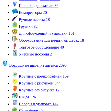
Палочки, держатели
36
Компрессоры
20
Ручные насосы
18
Грузики
82
Для оформлений и упаковки
101
Оборудование для печати на шарах
18
Торговое оборудование
40
Учебные пособия
2
Воздушные шары из латекса
2093
Круглые с шелкографией
169
Круглые с рисунком
344
Круглые без рисунка
1253
ШДМ
126
Наборы в упаковке
142
Панч-боллы
9