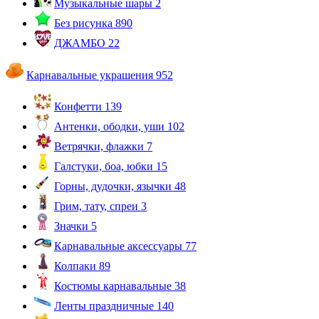
Музыкальные шары
2
Без рисунка
890
ДЖАМБО
22
Карнавальные украшения
952
Конфетти
139
Антенки, ободки, уши
102
Ветрячки, флажки
7
Галстуки, боа, юбки
15
Горны, дудочки, язычки
48
Грим, тату, спреи
3
Значки
5
Карнавальные аксессуары
77
Колпаки
89
Костюмы карнавальные
38
Ленты праздничные
140