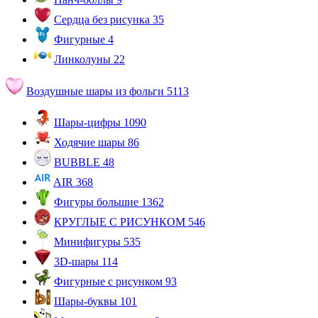
Сердца без рисунка
35
Фигурные
4
Линколуны
22
Воздушные шары из фольги
5113
Шары-цифры
1090
Ходячие шары
86
BUBBLE
48
AIR
368
Фигуры большие
1362
КРУГЛЫЕ С РИСУНКОМ
546
Минифигуры
535
3D-шары
114
Фигурные с рисунком
93
Шары-буквы
101