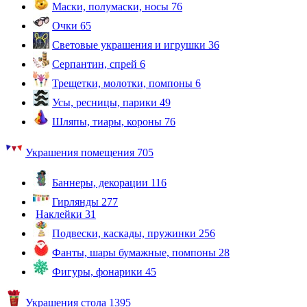
Маски, полумаски, носы
76
Очки
65
Световые украшения и игрушки
36
Серпантин, спрей
6
Трещетки, молотки, помпоны
6
Усы, ресницы, парики
49
Шляпы, тиары, короны
76
Украшения помещения
705
Баннеры, декорации
116
Гирлянды
277
Наклейки
31
Подвески, каскады, пружинки
256
Фанты, шары бумажные, помпоны
28
Фигуры, фонарики
45
Украшения стола
1395