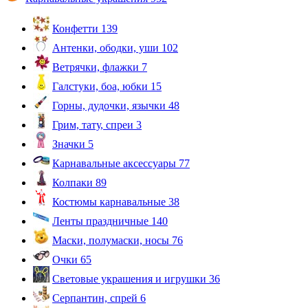
Конфетти
139
Антенки, ободки, уши
102
Ветрячки, флажки
7
Галстуки, боа, юбки
15
Горны, дудочки, язычки
48
Грим, тату, спреи
3
Значки
5
Карнавальные аксессуары
77
Колпаки
89
Костюмы карнавальные
38
Ленты праздничные
140
Маски, полумаски, носы
76
Очки
65
Световые украшения и игрушки
36
Серпантин, спрей
6