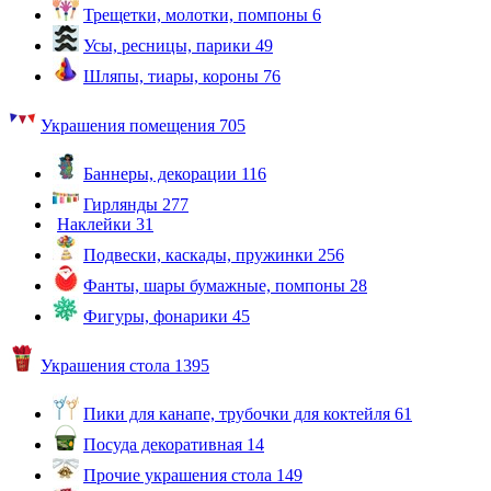
Трещетки, молотки, помпоны
6
Усы, ресницы, парики
49
Шляпы, тиары, короны
76
Украшения помещения
705
Баннеры, декорации
116
Гирлянды
277
Наклейки
31
Подвески, каскады, пружинки
256
Фанты, шары бумажные, помпоны
28
Фигуры, фонарики
45
Украшения стола
1395
Пики для канапе, трубочки для коктейля
61
Посуда декоративная
14
Прочие украшения стола
149