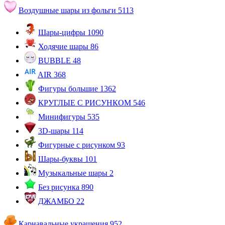
Воздушные шары из фольги
5113
Шары-цифры
1090
Ходячие шары
86
BUBBLE
48
AIR
368
Фигуры большие
1362
КРУГЛЫЕ С РИСУНКОМ
546
Минифигуры
535
3D-шары
114
Фигурные с рисунком
93
Шары-буквы
101
Музыкальные шары
2
Без рисунка
890
ДЖАМБО
22
Карнавальные украшения
952