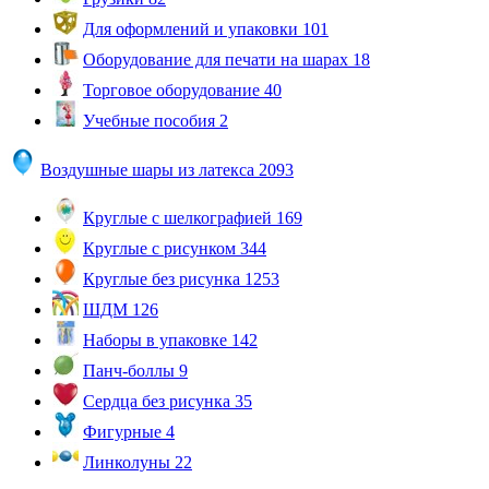
Для оформлений и упаковки
101
Оборудование для печати на шарах
18
Торговое оборудование
40
Учебные пособия
2
Воздушные шары из латекса
2093
Круглые с шелкографией
169
Круглые с рисунком
344
Круглые без рисунка
1253
ШДМ
126
Наборы в упаковке
142
Панч-боллы
9
Сердца без рисунка
35
Фигурные
4
Линколуны
22