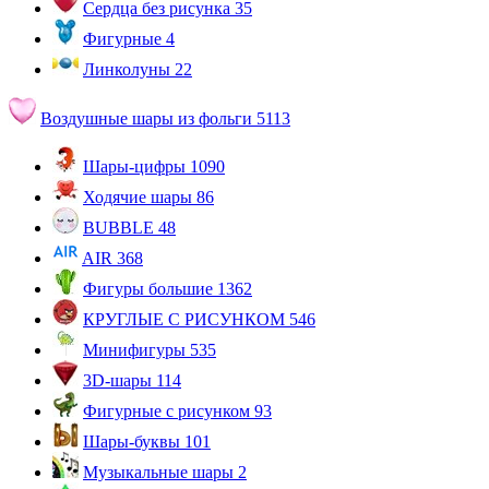
Сердца без рисунка
35
Фигурные
4
Линколуны
22
Воздушные шары из фольги
5113
Шары-цифры
1090
Ходячие шары
86
BUBBLE
48
AIR
368
Фигуры большие
1362
КРУГЛЫЕ С РИСУНКОМ
546
Минифигуры
535
3D-шары
114
Фигурные с рисунком
93
Шары-буквы
101
Музыкальные шары
2