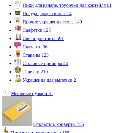
Пики для канапе, трубочки для коктейля
61
Посуда декоративная
14
Прочие украшения стола
149
Салфетки
125
Свечи для торта
591
Скатерти
96
Стаканы
123
Столовые приборы
44
Тарелки
210
Украшения для выпечки
2
Мыльные пузыри
81
Открытки, конверты
755
Пиньяты и наполнители
155