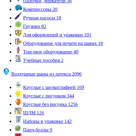
Палочки, держатели
36
Компрессоры
20
Ручные насосы
18
Грузики
82
Для оформлений и упаковки
101
Оборудование для печати на шарах
18
Торговое оборудование
40
Учебные пособия
2
Воздушные шары из латекса
2096
Круглые с шелкографией
169
Круглые с рисунком
344
Круглые без рисунка
1256
ШДМ
126
Наборы в упаковке
142
Панч-боллы
9