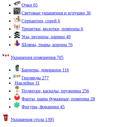
Очки
65
Световые украшения и игрушки
36
Серпантин, спрей
6
Трещетки, молотки, помпоны
6
Усы, ресницы, парики
49
Шляпы, тиары, короны
76
Украшения помещения
705
Баннеры, декорации
116
Гирлянды
277
Наклейки
31
Подвески, каскады, пружинки
256
Фанты, шары бумажные, помпоны
28
Фигуры, фонарики
45
Украшения стола
1395