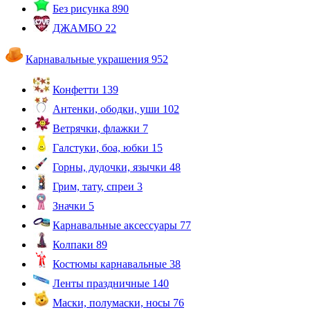
Без рисунка
890
ДЖАМБО
22
Карнавальные украшения
952
Конфетти
139
Антенки, ободки, уши
102
Ветрячки, флажки
7
Галстуки, боа, юбки
15
Горны, дудочки, язычки
48
Грим, тату, спреи
3
Значки
5
Карнавальные аксессуары
77
Колпаки
89
Костюмы карнавальные
38
Ленты праздничные
140
Маски, полумаски, носы
76