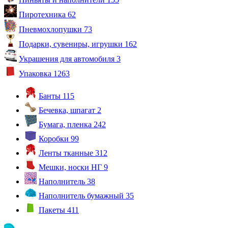
Пиротехника
62
Пневмохлопушки
73
Подарки, сувениры, игрушки
162
Украшения для автомобиля
3
Упаковка
1263
Банты
115
Бечевка, шпагат
2
Бумага, пленка
242
Коробки
99
Ленты тканные
312
Мешки, носки НГ
9
Наполнитель
38
Наполнитель бумажный
35
Пакеты
411