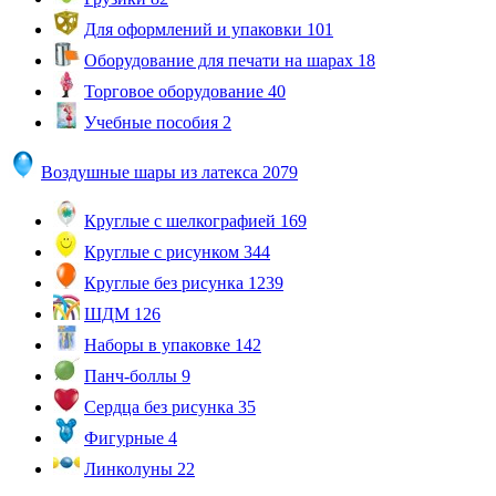
Для оформлений и упаковки
101
Оборудование для печати на шарах
18
Торговое оборудование
40
Учебные пособия
2
Воздушные шары из латекса
2079
Круглые с шелкографией
169
Круглые с рисунком
344
Круглые без рисунка
1239
ШДМ
126
Наборы в упаковке
142
Панч-боллы
9
Сердца без рисунка
35
Фигурные
4
Линколуны
22