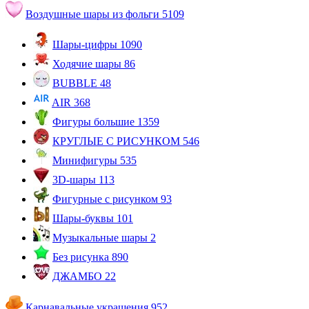
Воздушные шары из фольги
5109
Шары-цифры
1090
Ходячие шары
86
BUBBLE
48
AIR
368
Фигуры большие
1359
КРУГЛЫЕ С РИСУНКОМ
546
Минифигуры
535
3D-шары
113
Фигурные с рисунком
93
Шары-буквы
101
Музыкальные шары
2
Без рисунка
890
ДЖАМБО
22
Карнавальные украшения
952