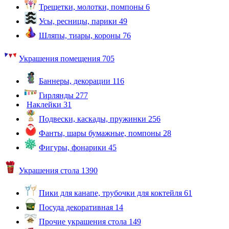
Трещетки, молотки, помпоны
6
Усы, ресницы, парики
49
Шляпы, тиары, короны
76
Украшения помещения
705
Баннеры, декорации
116
Гирлянды
277
Наклейки
31
Подвески, каскады, пружинки
256
Фанты, шары бумажные, помпоны
28
Фигуры, фонарики
45
Украшения стола
1390
Пики для канапе, трубочки для коктейля
61
Посуда декоративная
14
Прочие украшения стола
149