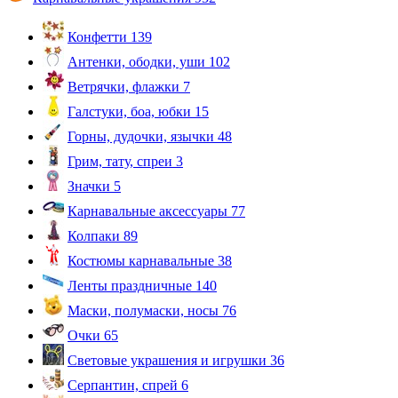
Конфетти
139
Антенки, ободки, уши
102
Ветрячки, флажки
7
Галстуки, боа, юбки
15
Горны, дудочки, язычки
48
Грим, тату, спреи
3
Значки
5
Карнавальные аксессуары
77
Колпаки
89
Костюмы карнавальные
38
Ленты праздничные
140
Маски, полумаски, носы
76
Очки
65
Световые украшения и игрушки
36
Серпантин, спрей
6