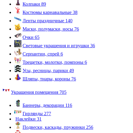
Колпаки
89
Костюмы карнавальные
38
Ленты праздничные
140
Маски, полумаски, носы
76
Очки
65
Световые украшения и игрушки
36
Серпантин, спрей
6
Трещетки, молотки, помпоны
6
Усы, ресницы, парики
49
Шляпы, тиары, короны
76
Украшения помещения
705
Баннеры, декорации
116
Гирлянды
277
Наклейки
31
Подвески, каскады, пружинки
256