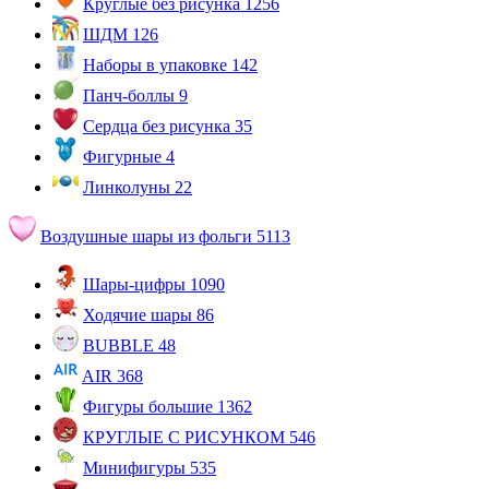
Круглые без рисунка
1256
ШДМ
126
Наборы в упаковке
142
Панч-боллы
9
Сердца без рисунка
35
Фигурные
4
Линколуны
22
Воздушные шары из фольги
5113
Шары-цифры
1090
Ходячие шары
86
BUBBLE
48
AIR
368
Фигуры большие
1362
КРУГЛЫЕ С РИСУНКОМ
546
Минифигуры
535