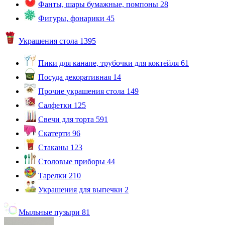
Фанты, шары бумажные, помпоны
28
Фигуры, фонарики
45
Украшения стола
1395
Пики для канапе, трубочки для коктейля
61
Посуда декоративная
14
Прочие украшения стола
149
Салфетки
125
Свечи для торта
591
Скатерти
96
Стаканы
123
Столовые приборы
44
Тарелки
210
Украшения для выпечки
2
Мыльные пузыри
81