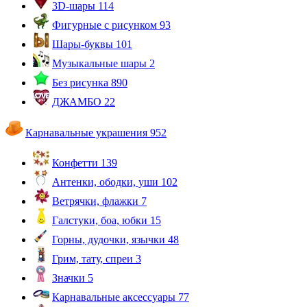
3D-шары
114
Фигурные с рисунком
93
Шары-буквы
101
Музыкальные шары
2
Без рисунка
890
ДЖАМБО
22
Карнавальные украшения
952
Конфетти
139
Антенки, ободки, уши
102
Ветрячки, флажки
7
Галстуки, боа, юбки
15
Горны, дудочки, язычки
48
Грим, тату, спреи
3
Значки
5
Карнавальные аксессуары
77